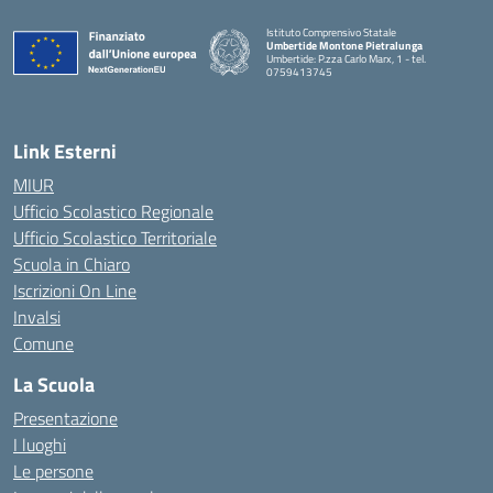
Istituto Comprensivo Statale
Umbertide Montone Pietralunga
Umbertide: P.zza Carlo Marx, 1 - tel.
0759413745
— Visita la pagina iniziale della scuola
Link Esterni
MIUR
Ufficio Scolastico Regionale
Ufficio Scolastico Territoriale
Scuola in Chiaro
Iscrizioni On Line
Invalsi
Comune
La Scuola
Presentazione
I luoghi
Le persone