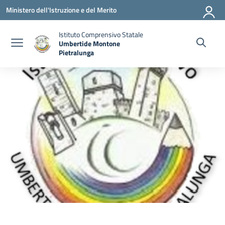
Vai ai contenuti
Vai al menu di navigazione
Vai al footer
Ministero dell'Istruzione e del Merito
Istituto Comprensivo Statale
Umbertide Montone
Pietralunga
— Visita la pagina iniziale della scuola