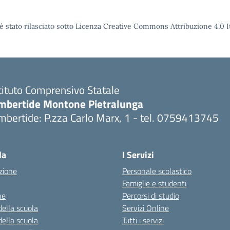
è stato rilasciato sotto Licenza Creative Commons Attribuzione 4.0 It
tituto Comprensivo Statale
mbertide Montone Pietralunga
bertide: P.zza Carlo Marx, 1 - tel. 0759413745
Visita la pagina iniziale della scuola
la
I Servizi
zione
Personale scolastico
Famiglie e studenti
ne
Percorsi di studio
della scuola
Servizi Online
della scuola
Tutti i servizi