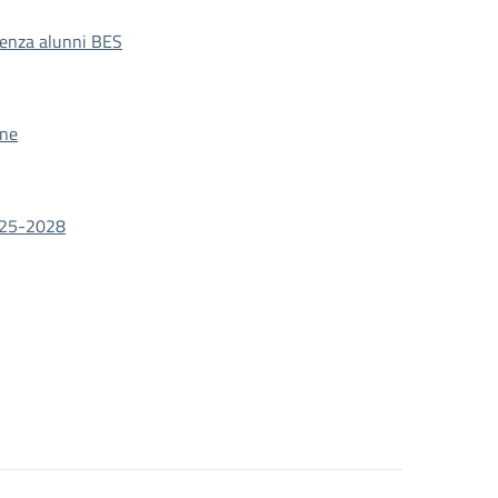
lienza alunni BES
one
025-2028