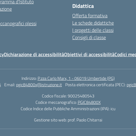
gramma d’Istituto
Didattica
azione
Offerta formativa
Le schede didattiche
ccanografici plessi
I progetti delle classi
Consigli di classe
cy
Dichiarazione di accessibilità
Obiettivi di accessibilità
Codici mec
Indirizzo:
P.zza Carlo Marx, 1 - 06019 Umbertide (PG)
5
Email:
pgic84800x@istruzione.it
Posta elettronica certificata (PEC):
pgic8
Codice fiscale: 90025480543
Codice meccanografico:
PGIC84800X
Codice Indice delle Pubbliche Amministrazioni (IPA): icu
Gestione sito web: prof. Paolo Chitarrai