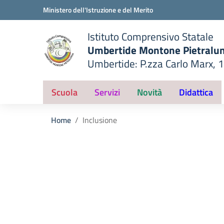
Vai ai contenuti
Vai al menu di navigazione
Vai al footer
Ministero dell'Istruzione e del Merito
Istituto Comprensivo Statale
Umbertide Montone Pietralu
Umbertide: P.zza Carlo Marx, 
— Visita la pagina iniziale del
ella scuola
Scuola
Servizi
Novità
Didattica
Home
Inclusione