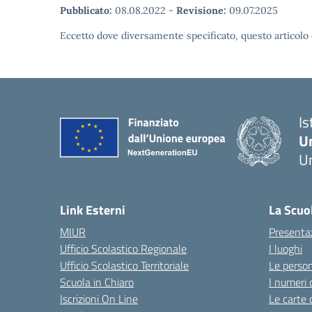
Pubblicato:
08.08.2022
-
Revisione:
09.07.2025
Eccetto dove diversamente specificato, questo articolo 
Is
U
Um
— 
Link Esterni
La Scuo
MIUR
Presenta
Ufficio Scolastico Regionale
I luoghi
Ufficio Scolastico Territoriale
Le perso
Scuola in Chiaro
I numeri 
Iscrizioni On Line
Le carte 