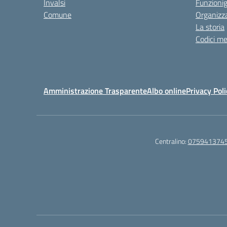
Invalsi
Funzioni
Comune
Organizz
La storia
Codici me
Amministrazione Trasparente
Albo online
Privacy Poli
Centralino:
075941374