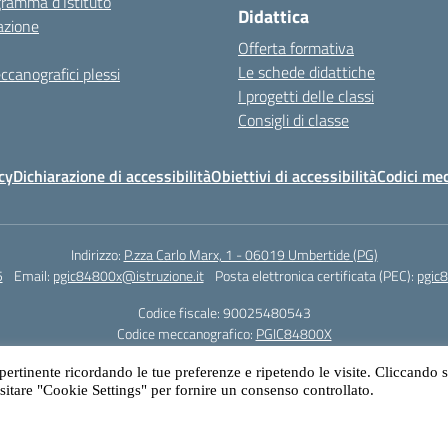
gramma d’Istituto
Didattica
azione
Offerta formativa
Le schede didattiche
ccanografici plessi
I progetti delle classi
Consigli di classe
cy
Dichiarazione di accessibilità
Obiettivi di accessibilità
Codici mec
Indirizzo:
P.zza Carlo Marx, 1 - 06019 Umbertide (PG)
5
Email:
pgic84800x@istruzione.it
Posta elettronica certificata (PEC):
pgic8
Codice fiscale: 90025480543
Codice meccanografico:
PGIC84800X
Codice Indice delle Pubbliche Amministrazioni (IPA): icu
 pertinente ricordando le tue preferenze e ripetendo le visite. Cliccando 
Gestione sito web: prof. Paolo Chitarrai
isitare "Cookie Settings" per fornire un consenso controllato.