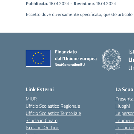
Pubblicato:
16.01.2024
-
Revisione:
16.01.2024
Eccetto dove diversamente specificato, questo articolo 
Is
U
Um
— 
Link Esterni
La Scuo
MIUR
Presenta
Ufficio Scolastico Regionale
I luoghi
Ufficio Scolastico Territoriale
Le perso
Scuola in Chiaro
I numeri 
Iscrizioni On Line
Le carte 