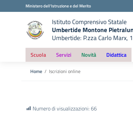
Vai ai contenuti
Vai al menu di navigazione
Vai al footer
Ministero dell'Istruzione e del Merito
Istituto Comprensivo Statale
Umbertide Montone Pietralu
Umbertide: P.zza Carlo Marx, 
— Visita la pagina iniziale del
ella scuola
Scuola
Servizi
Novità
Didattica
Home
Iscrizioni online
Numero di visualizzazioni:
66