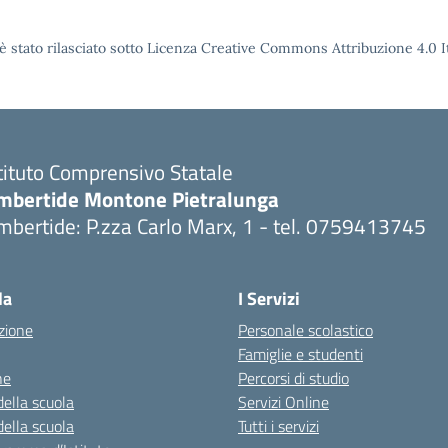
è stato rilasciato sotto Licenza Creative Commons Attribuzione 4.0 It
tituto Comprensivo Statale
mbertide Montone Pietralunga
bertide: P.zza Carlo Marx, 1 - tel. 0759413745
Visita la pagina iniziale della scuola
la
I Servizi
zione
Personale scolastico
Famiglie e studenti
ne
Percorsi di studio
della scuola
Servizi Online
della scuola
Tutti i servizi