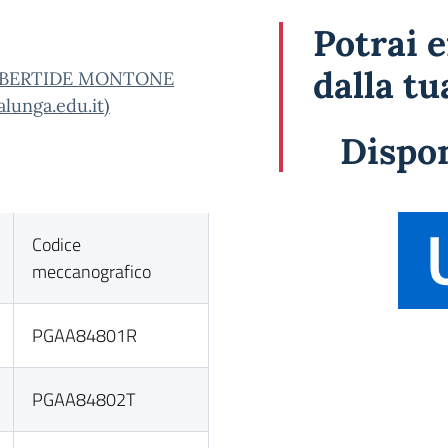
Potrai e
dalla t
UMBERTIDE MONTONE
unga.edu.it)
Dispon
Codice
meccanografico
PGAA84801R
PGAA84802T