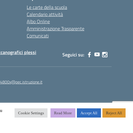
Le carte della scuola
Calendario attività
Albo Online
Amministrazione Trasparente
Comunicati
canografici plessi
Seguici su:
4800x@pec.istruzione.it
su
Cookie Settings
Read More
Accept All
Reject All