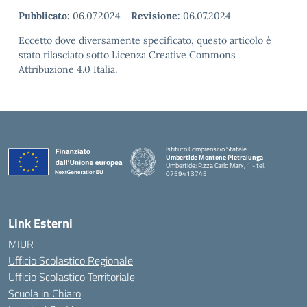
Pubblicato:
06.07.2024
-
Revisione:
06.07.2024
Eccetto dove diversamente specificato, questo articolo è
stato rilasciato sotto Licenza Creative Commons
Attribuzione 4.0 Italia.
Istituto Comprensivo Statale
Umbertide Montone Pietralunga
Umbertide: P.zza Carlo Marx, 1 - tel.
0759413745
— Visita la pagina iniziale della scuola
Link Esterni
MIUR
Ufficio Scolastico Regionale
Ufficio Scolastico Territoriale
Scuola in Chiaro