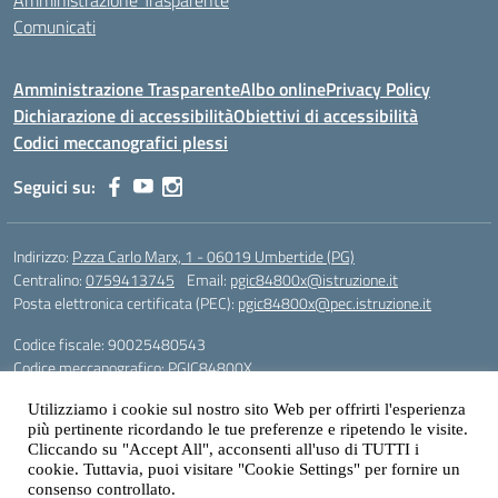
Amministrazione Trasparente
Comunicati
Amministrazione Trasparente
Albo online
Privacy Policy
Dichiarazione di accessibilità
Obiettivi di accessibilità
Codici meccanografici plessi
Seguici su:
Indirizzo:
P.zza Carlo Marx, 1 - 06019 Umbertide (PG)
Centralino:
0759413745
Email:
pgic84800x@istruzione.it
Posta elettronica certificata (PEC):
pgic84800x@pec.istruzione.it
Codice fiscale: 90025480543
Codice meccanografico:
PGIC84800X
Codice Indice delle Pubbliche Amministrazioni (IPA): icu
Utilizziamo i cookie sul nostro sito Web per offrirti l'esperienza
Gestione sito web: prof. Paolo Chitarrai
più pertinente ricordando le tue preferenze e ripetendo le visite.
Cliccando su "Accept All", acconsenti all'uso di TUTTI i
cookie. Tuttavia, puoi visitare "Cookie Settings" per fornire un
consenso controllato.
Idea e progetto di Designers Italia