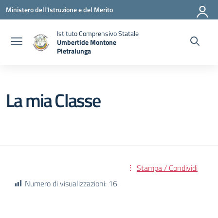
Vai ai contenuti
Vai al menu di navigazione
Vai al footer
Ministero dell'Istruzione e del Merito
Istituto Comprensivo Statale
Umbertide Montone
Pietralunga
— Visita la pagina iniziale della scuola
La mia Classe
Stampa / Condividi
Numero di visualizzazioni:
16