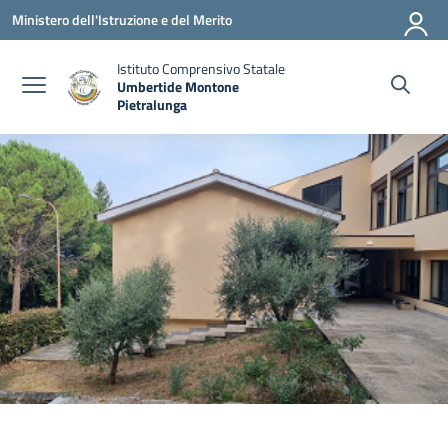
Vai ai contenuti
Vai al menu di navigazione
Vai al footer
Ministero dell'Istruzione e del Merito
Istituto Comprensivo Statale
Umbertide Montone
Pietralunga
— Visita la pagina iniziale della scuola