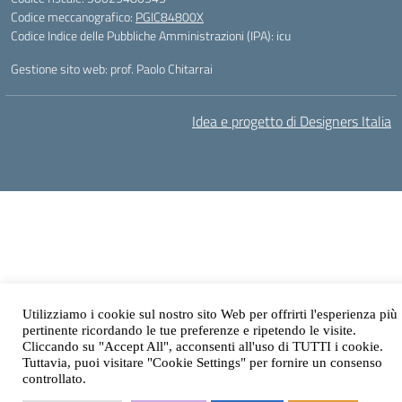
Codice meccanografico:
PGIC84800X
Codice Indice delle Pubbliche Amministrazioni (IPA): icu
Gestione sito web: prof. Paolo Chitarrai
Idea e progetto di Designers Italia
Utilizziamo i cookie sul nostro sito Web per offrirti l'esperienza più
pertinente ricordando le tue preferenze e ripetendo le visite.
Cliccando su "Accept All", acconsenti all'uso di TUTTI i cookie.
Tuttavia, puoi visitare "Cookie Settings" per fornire un consenso
controllato.