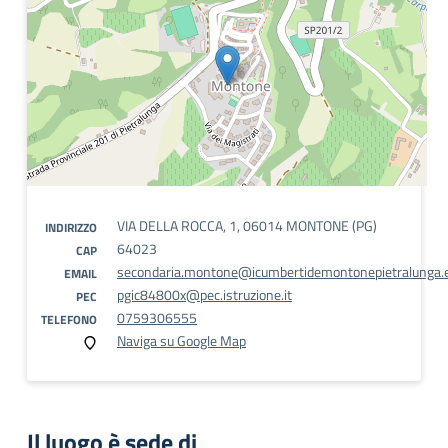
VIA DELLA ROCCA, 1, 06014 MONTONE (PG)
INDIRIZZO
64023
CAP
secondaria.montone@icumbertidemontonepietralunga.e
EMAIL
pgic84800x@pec.istruzione.it
PEC
0759306555
TELEFONO
Naviga su Google Map
Il luogo è sede di