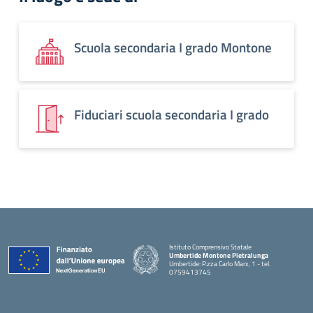
Scuola secondaria I grado Montone
Fiduciari scuola secondaria I grado
Istituto Comprensivo Statale
Umbertide Montone Pietralunga
Umbertide: P.zza Carlo Marx, 1 - tel.
0759413745
— Visita la pagina iniziale della scuola