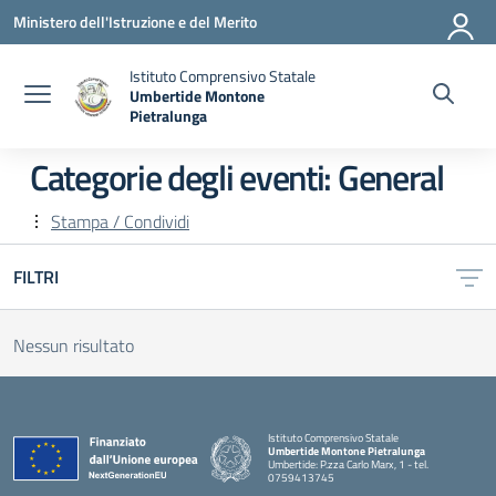
Vai ai contenuti
Vai al menu di navigazione
Vai al footer
Ministero dell'Istruzione e del Merito
Istituto Comprensivo Statale
Umbertide Montone
Pietralunga
— Visita la pagina iniziale della scuola
Categorie degli eventi:
General
Stampa / Condividi
FILTRI
Nessun risultato
Istituto Comprensivo Statale
Umbertide Montone Pietralunga
Umbertide: P.zza Carlo Marx, 1 - tel.
0759413745
— Visita la pagina iniziale della scuola