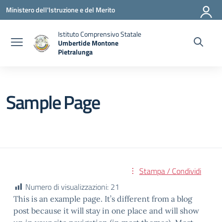
Vai ai contenuti
Vai al menu di navigazione
Vai al footer
Ministero dell'Istruzione e del Merito
Istituto Comprensivo Statale
Umbertide Montone
Pietralunga
— Visita la pagina iniziale della scuola
Sample Page
Stampa / Condividi
Numero di visualizzazioni:
21
This is an example page. It’s different from a blog
post because it will stay in one place and will show