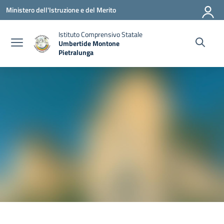
Vai ai contenuti
Vai al menu di navigazione
Vai al footer
Ministero dell'Istruzione e del Merito
Istituto Comprensivo Statale
Umbertide Montone
Pietralunga
— Visita la pagina iniziale della scuola