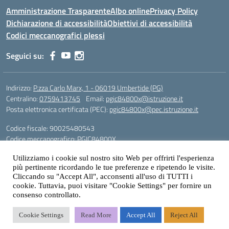
Amministrazione Trasparente
Albo online
Privacy Policy
Dichiarazione di accessibilità
Obiettivi di accessibilità
Codici meccanografici plessi
Seguici su:
Indirizzo:
P.zza Carlo Marx, 1 - 06019 Umbertide (PG)
Centralino:
0759413745
Email:
pgic84800x@istruzione.it
Posta elettronica certificata (PEC):
pgic84800x@pec.istruzione.it
Codice fiscale: 90025480543
Codice meccanografico:
PGIC84800X
Codice Indice delle Pubbliche Amministrazioni (IPA): icu
Utilizziamo i cookie sul nostro sito Web per offrirti l'esperienza
Gestione sito web: prof. Paolo Chitarrai
più pertinente ricordando le tue preferenze e ripetendo le visite.
Cliccando su "Accept All", acconsenti all'uso di TUTTI i
cookie. Tuttavia, puoi visitare "Cookie Settings" per fornire un
consenso controllato.
Idea e progetto di Designers Italia
Cookie Settings
Read More
Accept All
Reject All