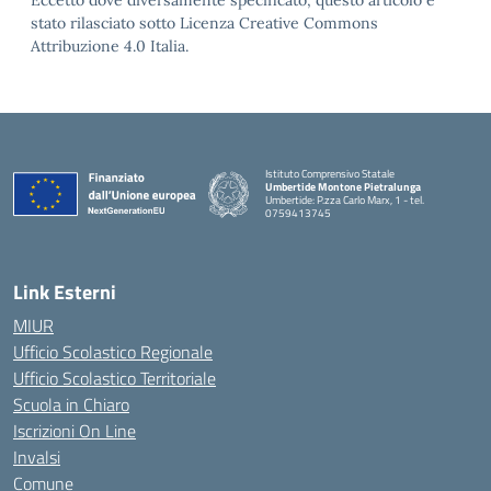
Eccetto dove diversamente specificato, questo articolo è
stato rilasciato sotto Licenza Creative Commons
Attribuzione 4.0 Italia.
Istituto Comprensivo Statale
Umbertide Montone Pietralunga
Umbertide: P.zza Carlo Marx, 1 - tel.
0759413745
— Visita la pagina iniziale della scuola
Link Esterni
MIUR
Ufficio Scolastico Regionale
Ufficio Scolastico Territoriale
Scuola in Chiaro
Iscrizioni On Line
Invalsi
Comune