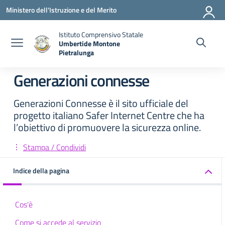
Vai ai contenuti
Vai al menu di navigazione
Vai al footer
Ministero dell'Istruzione e del Merito
Istituto Comprensivo Statale
Umbertide Montone
Pietralunga
— Visita la pagina iniziale della scuola
Generazioni connesse
Generazioni Connesse è il sito ufficiale del
progetto italiano Safer Internet Centre che ha
l’obiettivo di promuovere la sicurezza online.
Stampa / Condividi
Indice della pagina
Cos'è
Come si accede al servizio