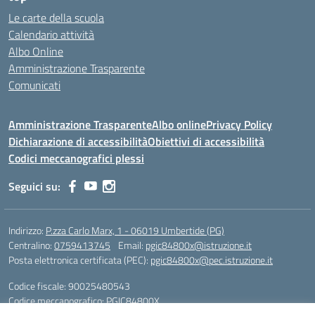
Le carte della scuola
Calendario attività
Albo Online
Amministrazione Trasparente
Comunicati
Amministrazione Trasparente
Albo online
Privacy Policy
Dichiarazione di accessibilità
Obiettivi di accessibilità
Codici meccanografici plessi
Seguici su:
Indirizzo:
P.zza Carlo Marx, 1 - 06019 Umbertide (PG)
Centralino:
0759413745
Email:
pgic84800x@istruzione.it
Posta elettronica certificata (PEC):
pgic84800x@pec.istruzione.it
Codice fiscale: 90025480543
Codice meccanografico:
PGIC84800X