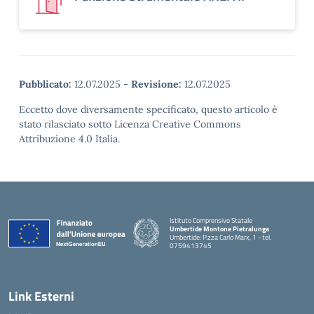
Pubblicato:
12.07.2025
-
Revisione:
12.07.2025
Eccetto dove diversamente specificato, questo articolo è
stato rilasciato sotto Licenza Creative Commons
Attribuzione 4.0 Italia.
Istituto Comprensivo Statale
Umbertide Montone Pietralunga
Umbertide: P.zza Carlo Marx, 1 - tel.
0759413745
— Visita la pagina iniziale della scuola
Link Esterni