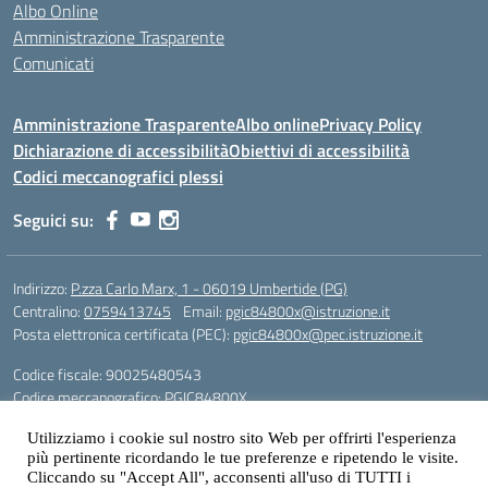
Albo Online
Amministrazione Trasparente
Comunicati
Amministrazione Trasparente
Albo online
Privacy Policy
Dichiarazione di accessibilità
Obiettivi di accessibilità
Codici meccanografici plessi
Seguici su:
Indirizzo:
P.zza Carlo Marx, 1 - 06019 Umbertide (PG)
Centralino:
0759413745
Email:
pgic84800x@istruzione.it
Posta elettronica certificata (PEC):
pgic84800x@pec.istruzione.it
Codice fiscale: 90025480543
Codice meccanografico:
PGIC84800X
Codice Indice delle Pubbliche Amministrazioni (IPA): icu
Utilizziamo i cookie sul nostro sito Web per offrirti l'esperienza
Gestione sito web: prof. Paolo Chitarrai
più pertinente ricordando le tue preferenze e ripetendo le visite.
Cliccando su "Accept All", acconsenti all'uso di TUTTI i