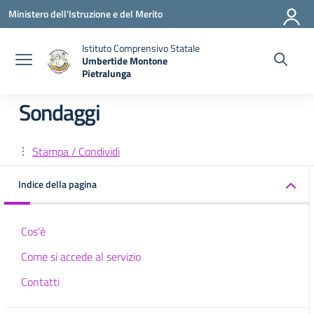
Vai ai contenuti
Vai al menu di navigazione
Vai al footer
Ministero dell'Istruzione e del Merito
Istituto Comprensivo Statale
Umbertide Montone
Pietralunga
— Visita la pagina iniziale della scuola
Sondaggi
Stampa / Condividi
Indice della pagina
Cos'è
Come si accede al servizio
Contatti