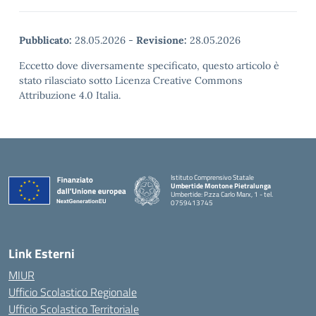
Pubblicato:
28.05.2026
-
Revisione:
28.05.2026
Eccetto dove diversamente specificato, questo articolo è
stato rilasciato sotto Licenza Creative Commons
Attribuzione 4.0 Italia.
Istituto Comprensivo Statale
Umbertide Montone Pietralunga
Umbertide: P.zza Carlo Marx, 1 - tel.
0759413745
— Visita la pagina iniziale della scuola
Link Esterni
MIUR
Ufficio Scolastico Regionale
Ufficio Scolastico Territoriale