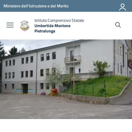
Vai ai contenuti
Vai al menu di navigazione
Vai al footer
Ministero dell'Istruzione e del Merito
Istituto Comprensivo Statale
Umbertide Montone
Pietralunga
— Visita la pagina iniziale della scuola