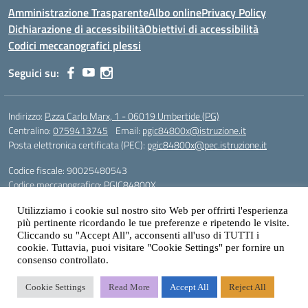
Amministrazione Trasparente
Albo online
Privacy Policy
Dichiarazione di accessibilità
Obiettivi di accessibilità
Codici meccanografici plessi
Seguici su:
Indirizzo:
P.zza Carlo Marx, 1 - 06019 Umbertide (PG)
Centralino:
0759413745
Email:
pgic84800x@istruzione.it
Posta elettronica certificata (PEC):
pgic84800x@pec.istruzione.it
Codice fiscale: 90025480543
Codice meccanografico:
PGIC84800X
Codice Indice delle Pubbliche Amministrazioni (IPA): icu
Utilizziamo i cookie sul nostro sito Web per offrirti l'esperienza
Gestione sito web: prof. Paolo Chitarrai
più pertinente ricordando le tue preferenze e ripetendo le visite.
Cliccando su "Accept All", acconsenti all'uso di TUTTI i
cookie. Tuttavia, puoi visitare "Cookie Settings" per fornire un
consenso controllato.
Idea e progetto di Designers Italia
Cookie Settings
Read More
Accept All
Reject All