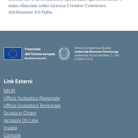
stato rilasciato sotto Licenza Creative Commons
Attribuzione 4.0 Italia.
Istituto Comprensivo Statale
Umbertide Montone Pietralunga
Umbertide: P.zza Carlo Marx, 1 - tel.
0759413745
— Visita la pagina iniziale della scuola
Link Esterni
MIUR
Ufficio Scolastico Regionale
Ufficio Scolastico Territoriale
Scuola in Chiaro
Iscrizioni On Line
Invalsi
Comune