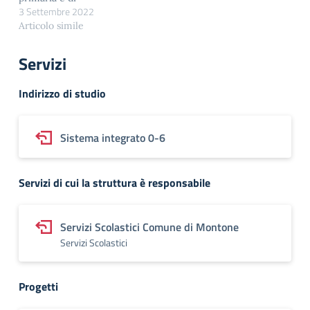
per i tre gradi di scuola
3 Settembre 2022
intersezione nella scuola
Partecipa…
dell'infanzia). Tutti i
Articolo simile
genitori (padre e madre)
hanno diritto di voto per
Servizi
eleggere loro
rappresentanti in questi
Indirizzo di studio
organismi. È diritto di
ogni genitore proporsi
per essere eletto.
Sistema integrato 0-6
L'elezione…
Servizi di cui la struttura è responsabile
Servizi Scolastici Comune di Montone
Servizi Scolastici
Progetti