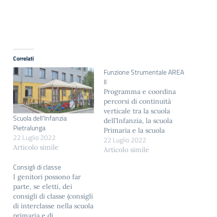
Correlati
Funzione Strumentale AREA
II
Programma e coordina
percorsi di continuità
verticale tra la scuola
Scuola dell’Infanzia
dell’Infanzia, la scuola
Pietralunga
Primaria e la scuola
22 Luglio 2022
22 Luglio 2022
Secondaria di I grado
Articolo simile
Raccorda i curricoli
Articolo simile
verticali Programma
Consigli di classe
incontri di continuità tra
I genitori possono far
docenti dell’Istituto e
parte, se eletti, dei
insegnanti di altre scuole
consigli di classe (consigli
Programma e coordina
di interclasse nella scuola
percorsi di orientamento
primaria e di