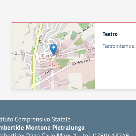
Teatro
Teatro interno al
tituto Comprensivo Statale
mbertide Montone Pietralunga
bertide: P.zza Carlo Marx, 1 - tel. 0759413745