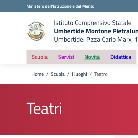
Vai ai contenuti
Vai al menu di navigazione
Vai al footer
Ministero dell'Istruzione e del Merito
Istituto Comprensivo Statale
Umbertide Montone Pietralu
Umbertide: P.zza Carlo Marx, 
— Visita la pagina iniziale del
ella scuola
Scuola
Servizi
Novità
Didattica
Home
Scuola
I luoghi
Teatro
Teatri