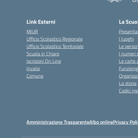
— 
Link Esterni
La Scuo
MIUR
Presenta
Ufficio Scolastico Regionale
I luoghi
Ufficio Scolastico Territoriale
Le perso
Scuola in Chiaro
I numeri 
Iscrizioni On Line
Le carte 
Invalsi
Funzioni
Comune
Organizz
La storia
Codici me
Amministrazione Trasparente
Albo online
Privacy Poli