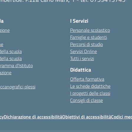
Visita la pagina iniziale della scuola
la
I Servizi
zione
Personale scolastico
Famiglie e studenti
ne
Percorsi di studio
della scuola
Servizi Online
della scuola
Tutti i servizi
gramma d’Istituto
Didattica
azione
Offerta formativa
Le schede didattiche
ccanografici plessi
I progetti delle classi
Consigli di classe
cy
Dichiarazione di accessibilità
Obiettivi di accessibilità
Codici mec