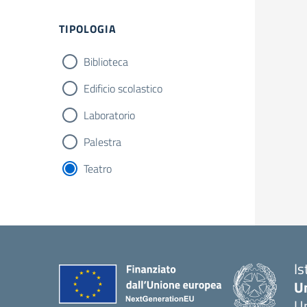
Filtri
TIPOLOGIA
Biblioteca
Edificio scolastico
Laboratorio
Palestra
Teatro
Is
U
Um