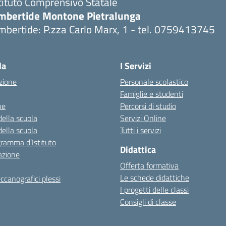
tituto Comprensivo Statale
mbertide Montone Pietralunga
bertide: P.zza Carlo Marx, 1 - tel. 0759413745
Visita la pagina iniziale della scuola
la
I Servizi
zione
Personale scolastico
Famiglie e studenti
ne
Percorsi di studio
della scuola
Servizi Online
della scuola
Tutti i servizi
gramma d’Istituto
Didattica
azione
Offerta formativa
Le schede didattiche
ccanografici plessi
I progetti delle classi
Consigli di classe