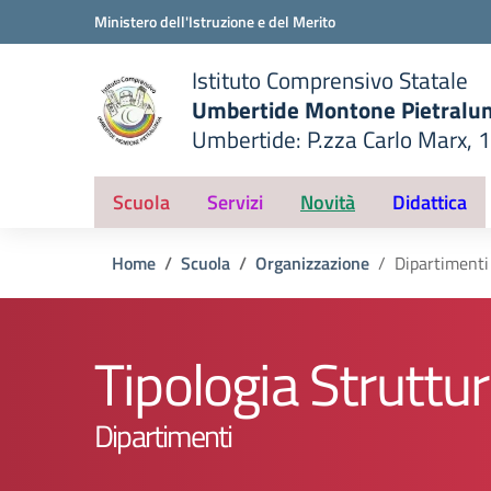
Vai ai contenuti
Vai al menu di navigazione
Vai al footer
Ministero dell'Istruzione e del Merito
Istituto Comprensivo Statale
Umbertide Montone Pietralu
Umbertide: P.zza Carlo Marx, 
— Visita la pagina iniziale del
ella scuola
Scuola
Servizi
Novità
Didattica
Home
Scuola
Organizzazione
Dipartimenti
Tipologia Struttur
Dipartimenti