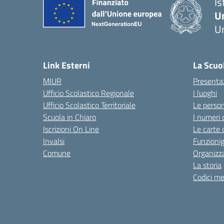
Is
U
Um
— 
Link Esterni
La Scuo
MIUR
Presenta
Ufficio Scolastico Regionale
I luoghi
Ufficio Scolastico Territoriale
Le perso
Scuola in Chiaro
I numeri 
Iscrizioni On Line
Le carte 
Invalsi
Funzioni
Comune
Organizz
La storia
Codici me