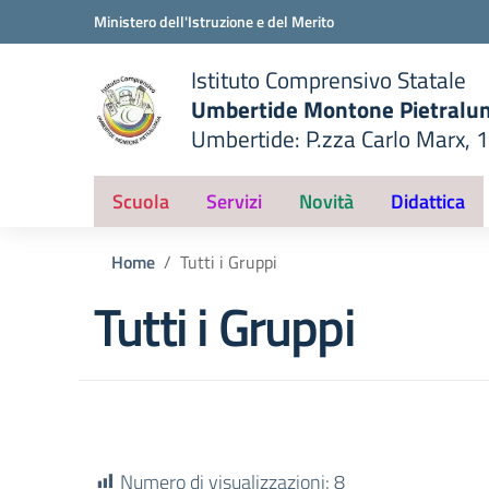
Vai ai contenuti
Vai al menu di navigazione
Vai al footer
Ministero dell'Istruzione e del Merito
Istituto Comprensivo Statale
Umbertide Montone Pietralu
Umbertide: P.zza Carlo Marx, 
— Visita la pagina iniziale del
ella scuola
Scuola
Servizi
Novità
Didattica
Home
Tutti i Gruppi
Tutti i Gruppi
Numero di visualizzazioni:
8