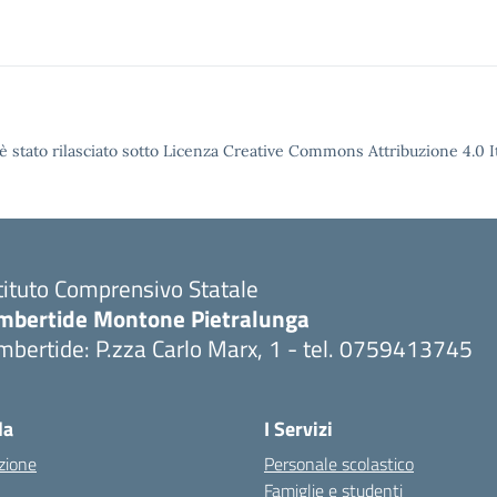
è stato rilasciato sotto Licenza Creative Commons Attribuzione 4.0 It
tituto Comprensivo Statale
mbertide Montone Pietralunga
bertide: P.zza Carlo Marx, 1 - tel. 0759413745
Visita la pagina iniziale della scuola
la
I Servizi
zione
Personale scolastico
Famiglie e studenti