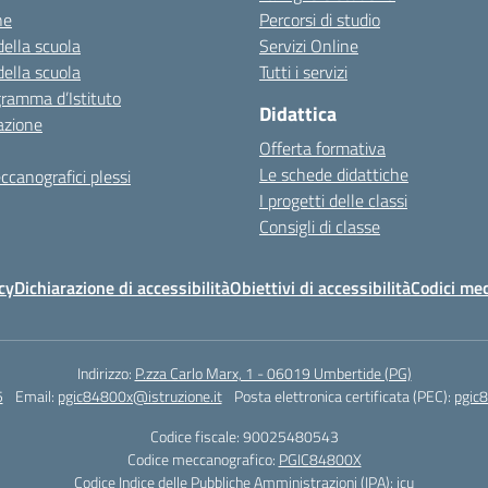
ne
Percorsi di studio
della scuola
Servizi Online
della scuola
Tutti i servizi
gramma d’Istituto
Didattica
azione
Offerta formativa
Le schede didattiche
ccanografici plessi
I progetti delle classi
Consigli di classe
cy
Dichiarazione di accessibilità
Obiettivi di accessibilità
Codici mec
Indirizzo:
P.zza Carlo Marx, 1 - 06019 Umbertide (PG)
5
Email:
pgic84800x@istruzione.it
Posta elettronica certificata (PEC):
pgic8
Codice fiscale: 90025480543
Codice meccanografico:
PGIC84800X
Codice Indice delle Pubbliche Amministrazioni (IPA): icu