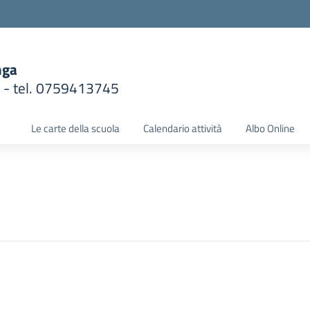
nga
1 - tel. 0759413745
la scuola
Le carte della scuola
Calendario attività
Albo Online