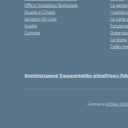
Ufficio Scolastico Territoriale
Le perso
Scuola in Chiaro
I numeri 
Iscrizioni On Line
Le carte 
Invalsi
Funzioni
Comune
Organizz
La storia
Codici me
Amministrazione Trasparente
Albo online
Privacy Poli
Centralino:
075941374