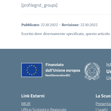
[profilegrid_groups]
Pubblicato:
22.10.2022
-
Revisione:
22.10.2022
Eccetto dove diversamente specificato, questo articolo 
Is
U
Um
— 
Link Esterni
La Scuo
MIUR
Presenta
Ufficio Scolastico Regionale
I luoghi