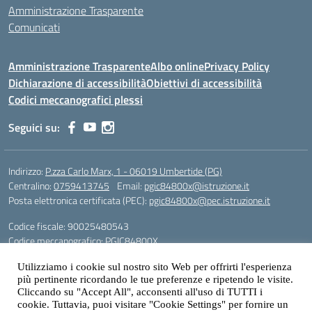
Amministrazione Trasparente
Comunicati
Amministrazione Trasparente
Albo online
Privacy Policy
Dichiarazione di accessibilità
Obiettivi di accessibilità
Codici meccanografici plessi
Seguici su:
Indirizzo:
P.zza Carlo Marx, 1 - 06019 Umbertide (PG)
Centralino:
0759413745
Email:
pgic84800x@istruzione.it
Posta elettronica certificata (PEC):
pgic84800x@pec.istruzione.it
Codice fiscale: 90025480543
Codice meccanografico:
PGIC84800X
Codice Indice delle Pubbliche Amministrazioni (IPA): icu
Utilizziamo i cookie sul nostro sito Web per offrirti l'esperienza
Gestione sito web: prof. Paolo Chitarrai
più pertinente ricordando le tue preferenze e ripetendo le visite.
Cliccando su "Accept All", acconsenti all'uso di TUTTI i
cookie. Tuttavia, puoi visitare "Cookie Settings" per fornire un