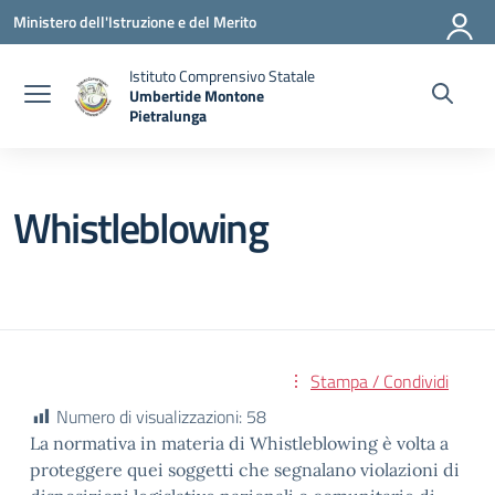
Vai ai contenuti
Vai al menu di navigazione
Vai al footer
Ministero dell'Istruzione e del Merito
Istituto Comprensivo Statale
Umbertide Montone
Pietralunga
— Visita la pagina iniziale della scuola
Whistleblowing
Stampa / Condividi
Numero di visualizzazioni:
58
La normativa in materia di Whistleblowing è volta a
proteggere quei soggetti che segnalano violazioni di