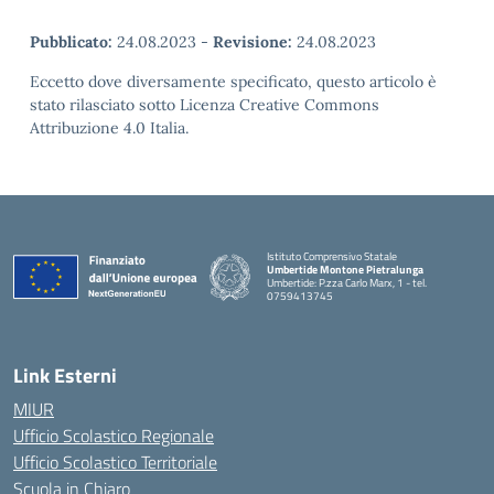
Pubblicato:
24.08.2023
-
Revisione:
24.08.2023
Eccetto dove diversamente specificato, questo articolo è
stato rilasciato sotto Licenza Creative Commons
Attribuzione 4.0 Italia.
Istituto Comprensivo Statale
Umbertide Montone Pietralunga
Umbertide: P.zza Carlo Marx, 1 - tel.
0759413745
— Visita la pagina iniziale della scuola
Link Esterni
MIUR
Ufficio Scolastico Regionale
Ufficio Scolastico Territoriale
Scuola in Chiaro