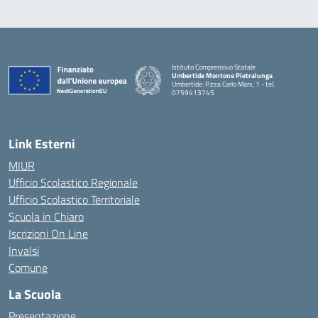
Istituto Comprensivo Statale
Umbertide Montone Pietralunga
Umbertide: P.zza Carlo Marx, 1 - tel.
0759413745
— Visita la pagina iniziale della scuola
Link Esterni
MIUR
Ufficio Scolastico Regionale
Ufficio Scolastico Territoriale
Scuola in Chiaro
Iscrizioni On Line
Invalsi
Comune
La Scuola
Presentazione