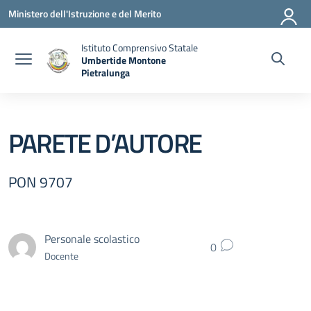
Vai ai contenuti
Vai al menu di navigazione
Vai al footer
Ministero dell'Istruzione e del Merito
Istituto Comprensivo Statale
Umbertide Montone
Pietralunga
— Visita la pagina iniziale della scuola
PARETE D’AUTORE
PON 9707
Personale scolastico
0
Docente