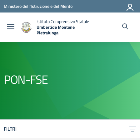
Vai ai contenuti
Vai al menu di navigazione
Vai al footer
Ministero dell'Istruzione e del Merito
Istituto Comprensivo Statale
Umbertide Montone
Pietralunga
— Visita la pagina iniziale della scuola
PON-FSE
FILTRI