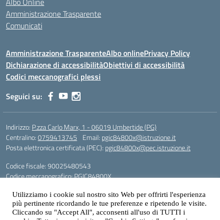
Albo Online
Amministrazione Trasparente
Comunicati
Amministrazione Trasparente
Albo online
Privacy Policy
Dichiarazione di accessibilità
Obiettivi di accessibilità
Codici meccanografici plessi
Seguici su:
Indirizzo:
P.zza Carlo Marx, 1 - 06019 Umbertide (PG)
Centralino:
0759413745
Email:
pgic84800x@istruzione.it
Posta elettronica certificata (PEC):
pgic84800x@pec.istruzione.it
Codice fiscale: 90025480543
Codice meccanografico:
PGIC84800X
Codice Indice delle Pubbliche Amministrazioni (IPA): icu
Utilizziamo i cookie sul nostro sito Web per offrirti l'esperienza
Gestione sito web: prof. Paolo Chitarrai
più pertinente ricordando le tue preferenze e ripetendo le visite.
Cliccando su "Accept All", acconsenti all'uso di TUTTI i