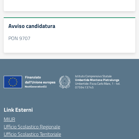
Avviso candidatura
PON 9707
Istituto Comprensivo Statale
Umbertide Montone Pietralunga
Umbertide: P.zza Carlo Marx, 1 - tel.
0759413745
— Visita la pagina iniziale della scuola
Link Esterni
MIUR
Ufficio Scolastico Regionale
Ufficio Scolastico Territoriale