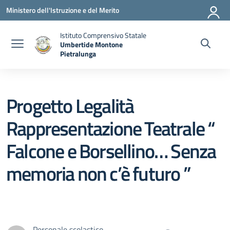
Vai ai contenuti
Vai al menu di navigazione
Vai al footer
Ministero dell'Istruzione e del Merito
Istituto Comprensivo Statale
Umbertide Montone
Pietralunga
— Visita la pagina iniziale della scuola
Progetto Legalità
Rappresentazione Teatrale “
Falcone e Borsellino… Senza
memoria non c’è futuro ”
Personale scolastico