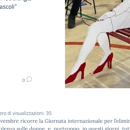
ascoli”
0
o di visualizzazioni:
35
ovembre ricorre la Giornata internazionale per l’elim
iolenza sulle donne e, purtroppo, in questi giorni, tut