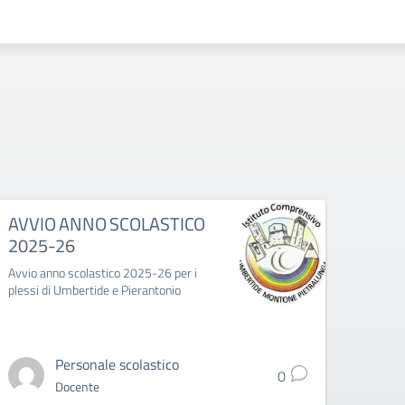
AVVIO ANNO SCOLASTICO
“Let
2025-26
"Let t
lo spet
Avvio anno scolastico 2025-26 per i
"Aldo C
plessi di Umbertide e Pierantonio
Fortuna
Personale scolastico
0
Docente