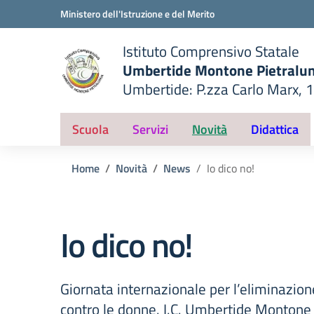
Vai ai contenuti
Vai al menu di navigazione
Vai al footer
Ministero dell'Istruzione e del Merito
Istituto Comprensivo Statale
Umbertide Montone Pietralu
Umbertide: P.zza Carlo Marx, 
— Visita la pagina iniziale del
ella scuola
Scuola
Servizi
Novità
Didattica
Home
Novità
News
Io dico no!
Io dico no!
Giornata internazionale per l’eliminazion
contro le donne. I.C. Umbertide Montone 