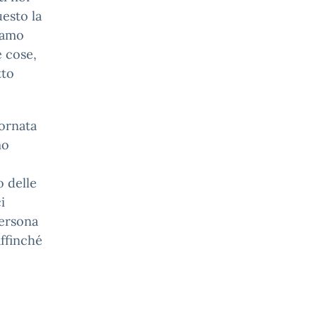
esto la
iamo
 cose,
tto
iornata
mo
o delle
i
persona
affinché