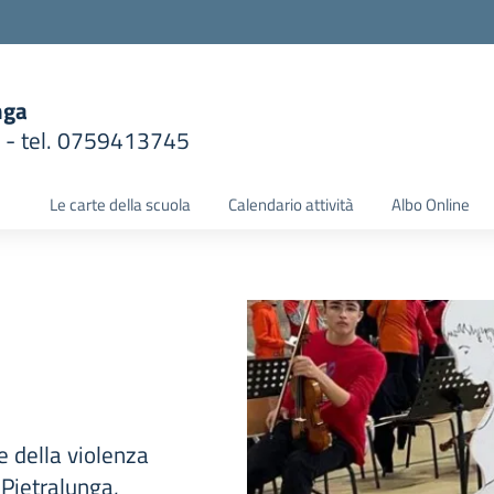
nga
1 - tel. 0759413745
la scuola
Le carte della scuola
Calendario attività
Albo Online
e della violenza
Pietralunga,