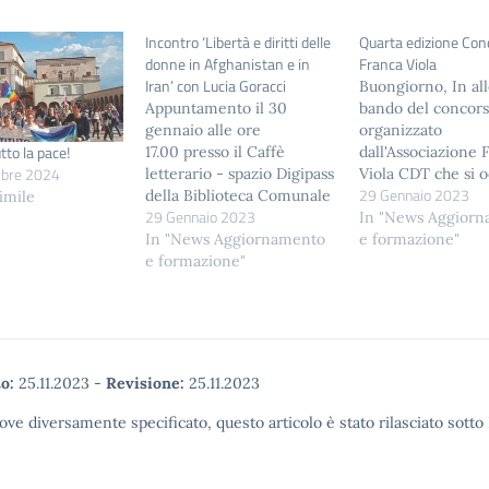
Incontro ‘Libertà e diritti delle
Quarta edizione Con
donne in Afghanistan e in
Franca Viola
Iran’ con Lucia Goracci
Buongiorno, In all
Appuntamento il 30
bando del concor
gennaio alle ore
organizzato
tto la pace!
17.00 presso il Caffè
dall'Associazione 
bre 2024
letterario - spazio Digipass
Viola CDT che si 
29 Gennaio 2023
della Biblioteca Comunale
di sensibilizzazio
simile
29 Gennaio 2023
di Terni con ‘Libertà e
la violenza sulle 
In "News Aggior
diritti delle donne in
In "News Aggiornamento
Quest'anno la
e formazione"
Afghanistan e in Iran’.
e formazione"
partecipazione è 
Protagonista della
alle scuole second
serata Lucia Goracci,
primo e secondo
giornalista affermata e una
grado dell'Umbria,
delle più coraggiose
classi, e il tema p
inviate di guerra della Rai,
ispira alla figura d
o:
25.11.2023
-
Revisione:
25.11.2023
abituata a dare
Levi Montalcini p
informazioni direttamente
riflettere sugli os
ove diversamente specificato, questo articolo è stato rilasciato sott
dalle zone…