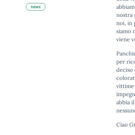
news
abbiamo
nostra 
noi, in
siamo n
viene v
Panchin
per ric
deciso
colorat
vittime
impegne
abbia i
nessuno
Ciao Gi