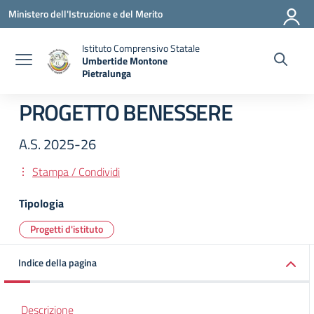
Vai ai contenuti
Vai al menu di navigazione
Vai al footer
Ministero dell'Istruzione e del Merito
Istituto Comprensivo Statale
Umbertide Montone
Pietralunga
— Visita la pagina iniziale della scuola
PROGETTO BENESSERE
A.S. 2025-26
Stampa / Condividi
Tipologia
Progetti d'istituto
Indice della pagina
Descrizione