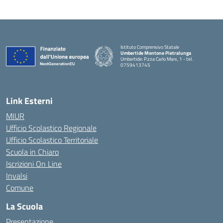
Istituto Comprensivo Statale
Umbertide Montone Pietralunga
Umbertide: P.zza Carlo Marx, 1 - tel.
0759413745
— Visita la pagina iniziale della scuola
Link Esterni
MIUR
Ufficio Scolastico Regionale
Ufficio Scolastico Territoriale
Scuola in Chiaro
Iscrizioni On Line
Invalsi
Comune
La Scuola
Presentazione