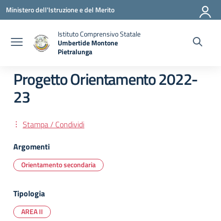
Vai ai contenuti
Vai al menu di navigazione
Vai al footer
Ministero dell'Istruzione e del Merito
Istituto Comprensivo Statale
Umbertide Montone
Pietralunga
— Visita la pagina iniziale della scuola
Progetto Orientamento 2022-
23
Stampa / Condividi
Argomenti
Orientamento secondaria
Tipologia
AREA II