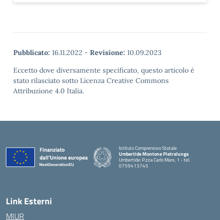
Pubblicato:
16.11.2022
-
Revisione:
10.09.2023
Eccetto dove diversamente specificato, questo articolo è
stato rilasciato sotto Licenza Creative Commons
Attribuzione 4.0 Italia.
Istituto Comprensivo Statale
Umbertide Montone Pietralunga
Umbertide: P.zza Carlo Marx, 1 - tel.
0759413745
— Visita la pagina iniziale della scuola
Link Esterni
MIUR