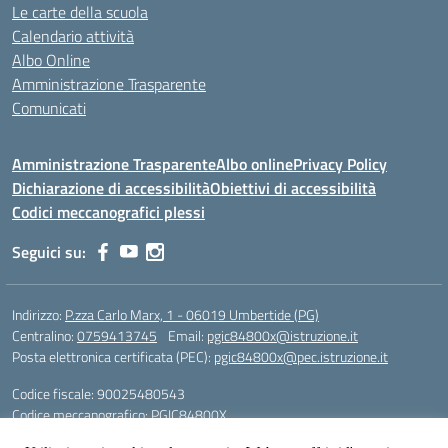
Le carte della scuola
Calendario attività
Albo Online
Amministrazione Trasparente
Comunicati
Amministrazione Trasparente
Albo online
Privacy Policy
Dichiarazione di accessibilità
Obiettivi di accessibilità
Codici meccanografici plessi
Seguici su:
Indirizzo:
P.zza Carlo Marx, 1 - 06019 Umbertide (PG)
Centralino:
0759413745
Email:
pgic84800x@istruzione.it
Posta elettronica certificata (PEC):
pgic84800x@pec.istruzione.it
Codice fiscale: 90025480543
Codice meccanografico:
PGIC84800X
Codice Indice delle Pubbliche Amministrazioni (IPA): icu