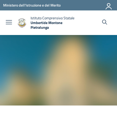
Vai ai contenuti
Vai al menu di navigazione
Vai al footer
Ministero dell'Istruzione e del Merito
Istituto Comprensivo Statale
Umbertide Montone
Pietralunga
— Visita la pagina iniziale della scuola