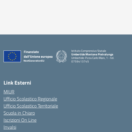
Istituto Comprensivo Statale
Umbertide Montone Pietralunga
Umbertide: P.zza Carlo Marx, 1 - tel.
0759413745
— Visita la pagina iniziale della scuola
Link Esterni
MIUR
Ufficio Scolastico Regionale
Ufficio Scolastico Territoriale
Scuola in Chiaro
Iscrizioni On Line
Invalsi