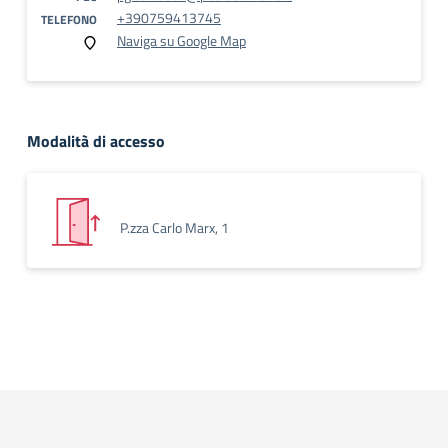
+390759413745
TELEFONO
Naviga su Google Map
Modalità di accesso
P.zza Carlo Marx, 1