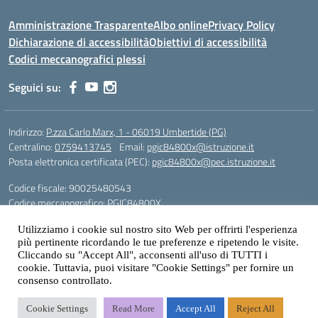
Amministrazione Trasparente
Albo online
Privacy Policy
Dichiarazione di accessibilità
Obiettivi di accessibilità
Codici meccanografici plessi
Seguici su:
Indirizzo:
P.zza Carlo Marx, 1 - 06019 Umbertide (PG)
Centralino:
0759413745
Email:
pgic84800x@istruzione.it
Posta elettronica certificata (PEC):
pgic84800x@pec.istruzione.it
Codice fiscale: 90025480543
Codice meccanografico:
PGIC84800X
Codice Indice delle Pubbliche Amministrazioni (IPA): icu
Utilizziamo i cookie sul nostro sito Web per offrirti l'esperienza
più pertinente ricordando le tue preferenze e ripetendo le visite.
Gestione sito web: prof. Paolo Chitarrai
Cliccando su "Accept All", acconsenti all'uso di TUTTI i
cookie. Tuttavia, puoi visitare "Cookie Settings" per fornire un
consenso controllato.
Idea e progetto di Designers Italia
Cookie Settings
Read More
Accept All
Reject All