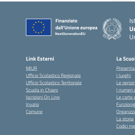
Is
U
Um
— 
Link Esterni
La Scuo
MIUR
Presenta
Ufficio Scolastico Regionale
I luoghi
Ufficio Scolastico Territoriale
Le perso
Scuola in Chiaro
I numeri 
Iscrizioni On Line
Le carte 
Invalsi
Funzioni
Comune
Organizz
La storia
Codici me