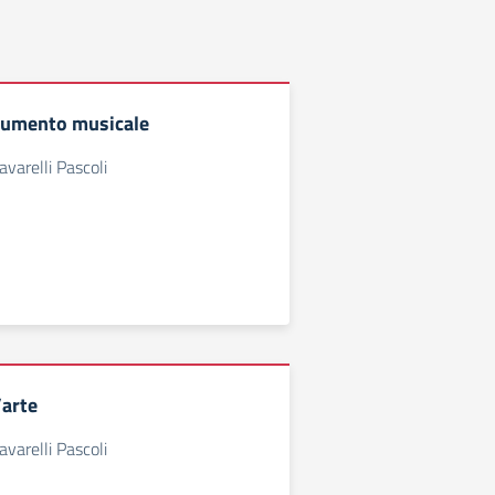
rumento musicale
varelli Pascoli
’arte
varelli Pascoli