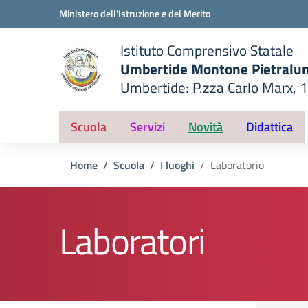
Vai ai contenuti
Vai al menu di navigazione
Vai al footer
Ministero dell'Istruzione e del Merito
Istituto Comprensivo Statale
Umbertide Montone Pietralu
Umbertide: P.zza Carlo Marx, 
— Visita la pagina iniziale del
ella scuola
Scuola
Servizi
Novità
Didattica
Home
Scuola
I luoghi
Laboratorio
Laboratori