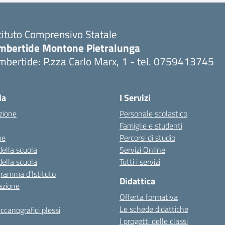
tituto Comprensivo Statale
mbertide Montone Pietralunga
bertide: P.zza Carlo Marx, 1 - tel. 0759413745
Visita la pagina iniziale della scuola
la
I Servizi
zione
Personale scolastico
Famiglie e studenti
ne
Percorsi di studio
della scuola
Servizi Online
della scuola
Tutti i servizi
gramma d’Istituto
Didattica
azione
Offerta formativa
Le schede didattiche
ccanografici plessi
I progetti delle classi