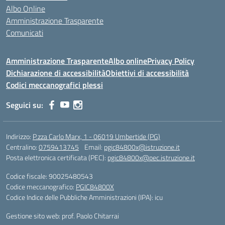
Albo Online
Amministrazione Trasparente
Comunicati
Amministrazione Trasparente
Albo online
Privacy Policy
Dichiarazione di accessibilità
Obiettivi di accessibilità
Codici meccanografici plessi
Seguici su:
Indirizzo:
P.zza Carlo Marx, 1 - 06019 Umbertide (PG)
Centralino:
0759413745
Email:
pgic84800x@istruzione.it
Posta elettronica certificata (PEC):
pgic84800x@pec.istruzione.it
Codice fiscale: 90025480543
Codice meccanografico:
PGIC84800X
Codice Indice delle Pubbliche Amministrazioni (IPA): icu
Gestione sito web: prof. Paolo Chitarrai