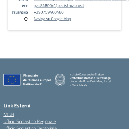
pgic84800x@pec.istruzione.it
PEC
+390759460480
TELEFONO
Naviga su Google Map
Istituto Comprensivo Statale
Umbertide Montone Pietralunga
Umbertide: P.zza Carlo Marx, 1 - tel.
0759413745
— Visita la pagina iniziale della scuola
Link Esterni
MIUR
Ufficio Scolastico Regionale
Ufficio Scolastico Territoriale