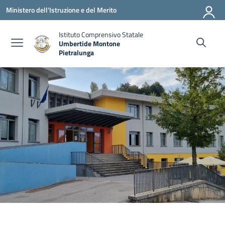
Vai ai contenuti
Vai al menu di navigazione
Vai al footer
Ministero dell'Istruzione e del Merito
Istituto Comprensivo Statale
Umbertide Montone
Pietralunga
— Visita la pagina iniziale della scuola