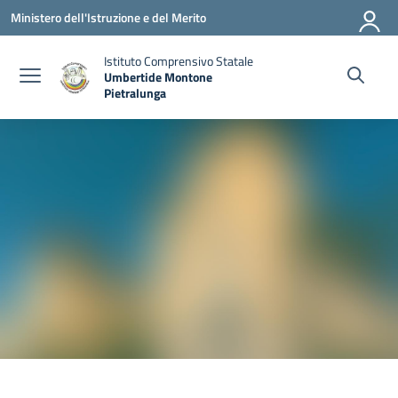
Vai ai contenuti
Vai al menu di navigazione
Vai al footer
Ministero dell'Istruzione e del Merito
Istituto Comprensivo Statale
Umbertide Montone
Pietralunga
— Visita la pagina iniziale della scuola