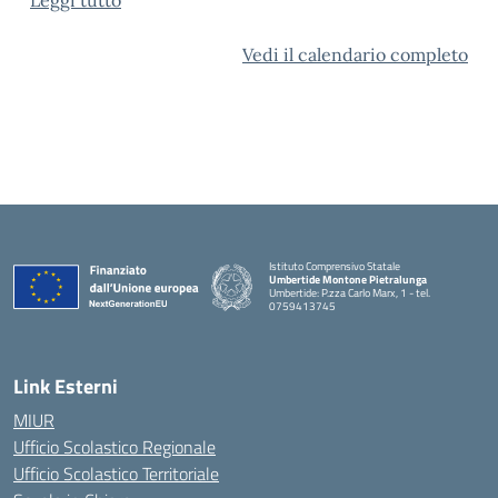
Leggi tutto
Vedi il calendario completo
Istituto Comprensivo Statale
Umbertide Montone Pietralunga
Umbertide: P.zza Carlo Marx, 1 - tel.
0759413745
— Visita la pagina iniziale della scuola
Link Esterni
MIUR
Ufficio Scolastico Regionale
Ufficio Scolastico Territoriale