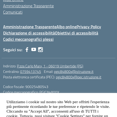
Amministrazione Trasparente
Comunicati
Amministrazione Trasparente
Albo online
Privacy Policy
Dichiarazione di accessibilità
Obiettivi di accessibilità
Codici meccanografici plessi
Seguici su:
Indirizzo:
P.zza Carlo Marx, 1 - 06019 Umbertide (PG)
Centralino:
0759413745
Email:
pgic84800x@istruzione.it
Posta elettronica certificata (PEC):
pgic84800x@pec.istruzione.it
Codice fiscale: 90025480543
Codice meccanografico:
PGIC84800X
Codice Indice delle Pubbliche Amministrazioni (IPA): icu
Utilizziamo i cookie sul nostro sito Web per offrirti l'esperienza
Gestione sito web: prof. Paolo Chitarrai
più pertinente ricordando le tue preferenze e ripetendo le visite.
Cliccando su "Accept All", acconsenti all'uso di TUTTI i
cookie. Tuttavia, puoi visitare "Cookie Settings" per fornire un