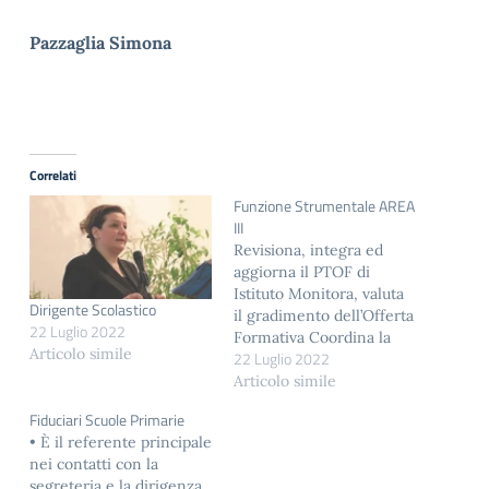
Pazzaglia Simona
Correlati
Funzione Strumentale AREA
III
Revisiona, integra ed
aggiorna il PTOF di
Istituto Monitora, valuta
Dirigente Scolastico
il gradimento dell’Offerta
22 Luglio 2022
Formativa Coordina la
Articolo simile
22 Luglio 2022
stesura del Bilancio
Sociale. Aggiorna i
Articolo simile
modelli per la
Fiduciari Scuole Primarie
presentazione e la
• È il referente principale
valutazione di
nei contatti con la
attività/progetti
segreteria e la dirigenza