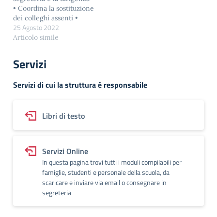
Revisiona, integra ed
• Coordina la sostituzione
aggiorna il Rapporto di
dei colleghi assenti •
autovalutazione (RAV)
25 Agosto 2022
Consulta
d’Istituto Revisiona,
quotidianamente la posta
Articolo simile
integra ed aggiorna il
che arriva tramite la mail
Piano di Miglioramento
di sede/ Bacheca/ Sito
d’Istituto…
Servizi
web • Vigila sul regolare
funzionamento del
Servizi di cui la struttura è responsabile
plesso rileva i bisogni e
riferisce
tempestivamente al D.S.
Libri di testo
…
Servizi Online
In questa pagina trovi tutti i moduli compilabili per
famiglie, studenti e personale della scuola, da
scaricare e inviare via email o consegnare in
segreteria