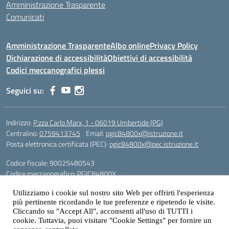
Amministrazione Trasparente
Comunicati
Amministrazione Trasparente
Albo online
Privacy Policy
Dichiarazione di accessibilità
Obiettivi di accessibilità
Codici meccanografici plessi
Seguici su:
Indirizzo:
P.zza Carlo Marx, 1 - 06019 Umbertide (PG)
Centralino:
0759413745
Email:
pgic84800x@istruzione.it
Posta elettronica certificata (PEC):
pgic84800x@pec.istruzione.it
Codice fiscale: 90025480543
Codice meccanografico:
PGIC84800X
Codice Indice delle Pubbliche Amministrazioni (IPA): icu
Utilizziamo i cookie sul nostro sito Web per offrirti l'esperienza
Gestione sito web: prof. Paolo Chitarrai
più pertinente ricordando le tue preferenze e ripetendo le visite.
Cliccando su "Accept All", acconsenti all'uso di TUTTI i
cookie. Tuttavia, puoi visitare "Cookie Settings" per fornire un