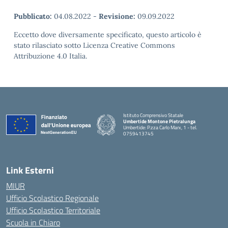
Pubblicato:
04.08.2022
-
Revisione:
09.09.2022
Eccetto dove diversamente specificato, questo articolo è
stato rilasciato sotto Licenza Creative Commons
Attribuzione 4.0 Italia.
Istituto Comprensivo Statale
Umbertide Montone Pietralunga
Umbertide: P.zza Carlo Marx, 1 - tel.
0759413745
— Visita la pagina iniziale della scuola
Link Esterni
MIUR
Ufficio Scolastico Regionale
Ufficio Scolastico Territoriale
Scuola in Chiaro