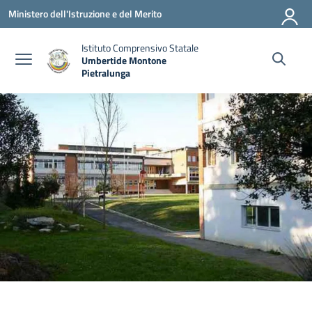
Vai ai contenuti
Vai al menu di navigazione
Vai al footer
Ministero dell'Istruzione e del Merito
Istituto Comprensivo Statale
Umbertide Montone
Pietralunga
— Visita la pagina iniziale della scuola