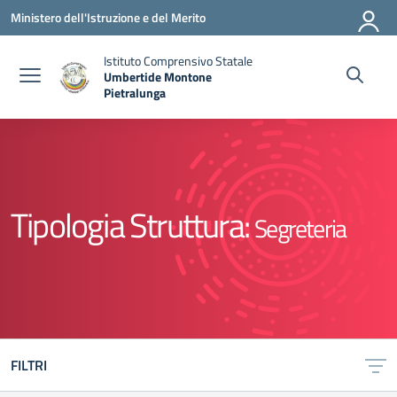
Vai ai contenuti
Vai al menu di navigazione
Vai al footer
Ministero dell'Istruzione e del Merito
Istituto Comprensivo Statale
Umbertide Montone
Pietralunga
— Visita la pagina iniziale della scuola
Tipologia Struttura:
Segreteria
FILTRI