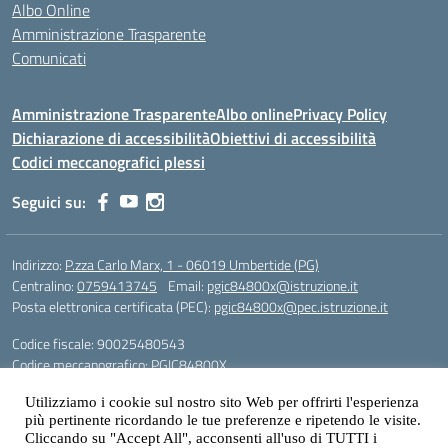
Albo Online
Amministrazione Trasparente
Comunicati
Amministrazione Trasparente
Albo online
Privacy Policy
Dichiarazione di accessibilità
Obiettivi di accessibilità
Codici meccanografici plessi
Seguici su:
Indirizzo:
P.zza Carlo Marx, 1 - 06019 Umbertide (PG)
Centralino:
0759413745
Email:
pgic84800x@istruzione.it
Posta elettronica certificata (PEC):
pgic84800x@pec.istruzione.it
Codice fiscale: 90025480543
Codice meccanografico:
PGIC84800X
Codice Indice delle Pubbliche Amministrazioni (IPA): icu
Utilizziamo i cookie sul nostro sito Web per offrirti l'esperienza
Gestione sito web: prof. Paolo Chitarrai
più pertinente ricordando le tue preferenze e ripetendo le visite.
Cliccando su "Accept All", acconsenti all'uso di TUTTI i