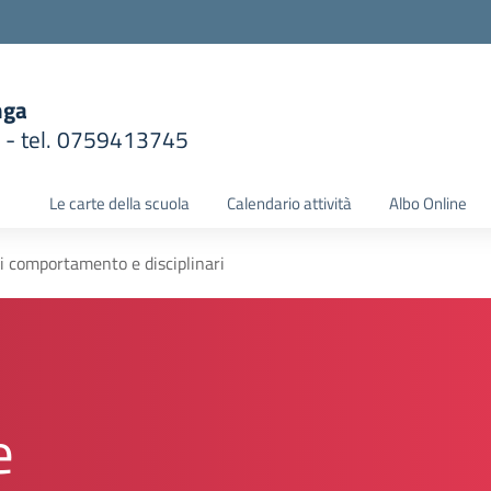
nga
1 - tel. 0759413745
la scuola
Le carte della scuola
Calendario attività
Albo Online
di comportamento e disciplinari
e