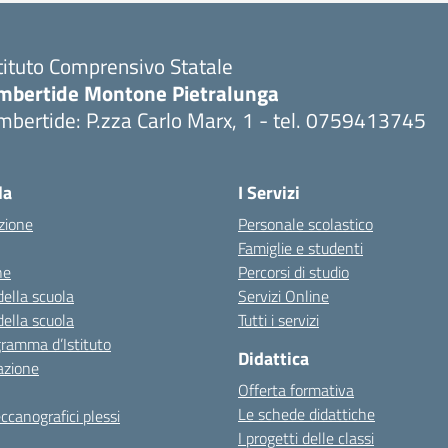
tituto Comprensivo Statale
mbertide Montone Pietralunga
bertide: P.zza Carlo Marx, 1 - tel. 0759413745
Visita la pagina iniziale della scuola
la
I Servizi
zione
Personale scolastico
Famiglie e studenti
ne
Percorsi di studio
della scuola
Servizi Online
della scuola
Tutti i servizi
gramma d’Istituto
Didattica
azione
Offerta formativa
Le schede didattiche
ccanografici plessi
I progetti delle classi