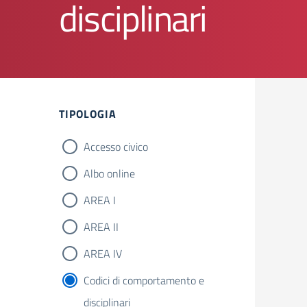
disciplinari
Filtri
TIPOLOGIA
Accesso civico
Albo online
AREA I
AREA II
AREA IV
Codici di comportamento e
disciplinari