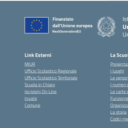
Is
U
Um
— 
Link Esterni
La Scuo
MIUR
Presenta
Ufficio Scolastico Regionale
I luoghi
Ufficio Scolastico Territoriale
Le perso
Scuola in Chiaro
I numeri 
Iscrizioni On Line
Le carte 
Invalsi
Funzioni
Comune
Organizz
La storia
Codici me