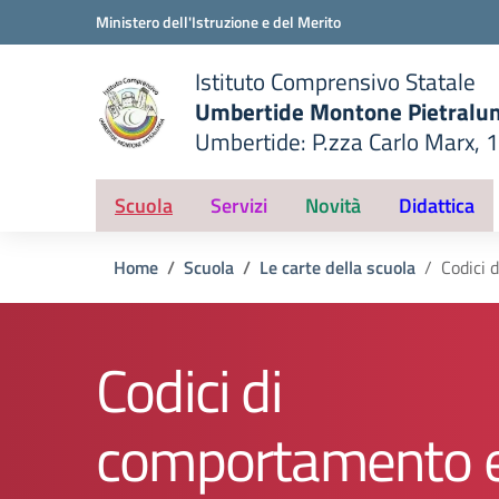
Vai ai contenuti
Vai al menu di navigazione
Vai al footer
Ministero dell'Istruzione e del Merito
Istituto Comprensivo Statale
Umbertide Montone Pietralu
Umbertide: P.zza Carlo Marx, 
— Visita la pagina iniziale del
ella scuola
Scuola
Servizi
Novità
Didattica
Home
Scuola
Le carte della scuola
Codici 
Codici di
comportamento 