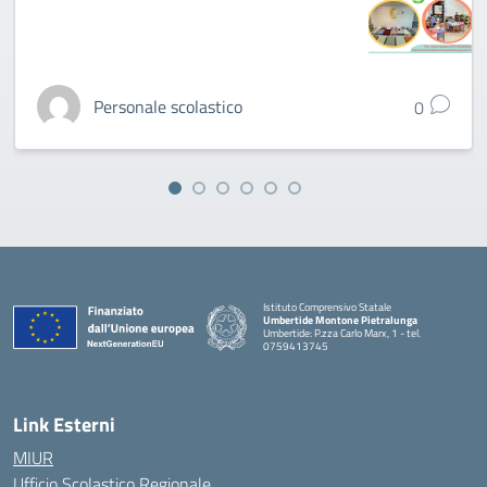
Personale scolastico
0
Istituto Comprensivo Statale
Umbertide Montone Pietralunga
Umbertide: P.zza Carlo Marx, 1 - tel.
0759413745
— Visita la pagina iniziale della scuola
Link Esterni
MIUR
Ufficio Scolastico Regionale