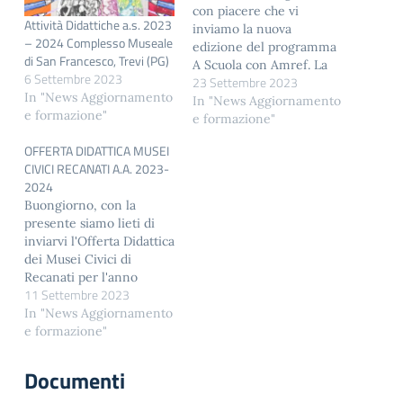
con piacere che vi
Attività Didattiche a.s. 2023
inviamo la nuova
– 2024 Complesso Museale
edizione del programma
di San Francesco, Trevi (PG)
A Scuola con Amref. La
6 Settembre 2023
23 Settembre 2023
nuova proposta di A
In "News Aggiornamento
Scuola con Amref per
In "News Aggiornamento
e formazione"
l'anno scolastico 2023-
e formazione"
2024 è stata arricchita e
OFFERTA DIDATTICA MUSEI
rinnovata,
CIVICI RECANATI A.A. 2023-
offrendo 12 progetti
2024
educativi gratuiti pensati
Buongiorno, con la
per affiancare il lavoro
presente siamo lieti di
degli e delle
inviarvi l'Offerta Didattica
insegnanti in classe su
dei Musei Civici di
diversi temi
Recanati per l'anno
di educazione…
11 Settembre 2023
2023-2024. Informiamo
inoltre che il giorno
In "News Aggiornamento
sabato 16 settembre ore
e formazione"
15:00 presso il Museo
Civico Villa Colloredo
Documenti
Mels si svolgerà l'open