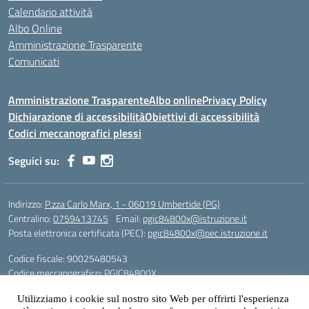
Calendario attività
Albo Online
Amministrazione Trasparente
Comunicati
Amministrazione Trasparente
Albo online
Privacy Policy
Dichiarazione di accessibilità
Obiettivi di accessibilità
Codici meccanografici plessi
Seguici su:
Indirizzo:
P.zza Carlo Marx, 1 - 06019 Umbertide (PG)
Centralino:
0759413745
Email:
pgic84800x@istruzione.it
Posta elettronica certificata (PEC):
pgic84800x@pec.istruzione.it
Codice fiscale: 90025480543
Codice meccanografico:
PGIC84800X
Codice Indice delle Pubbliche Amministrazioni (IPA): icu
Utilizziamo i cookie sul nostro sito Web per offrirti l'esperienza