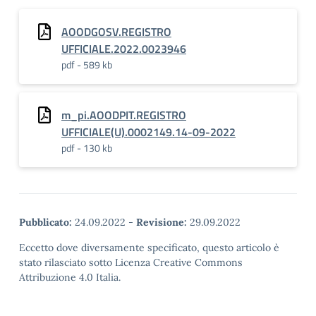
day dedicato alla
presentazione
dell'Offerta in oggetto.
AOODGOSV.REGISTRO
Tutti i docenti possono
UFFICIALE.2022.0023946
partecipare…
pdf - 589 kb
m_pi.AOODPIT.REGISTRO
UFFICIALE(U).0002149.14-09-2022
pdf - 130 kb
Pubblicato:
24.09.2022
-
Revisione:
29.09.2022
Eccetto dove diversamente specificato, questo articolo è
stato rilasciato sotto Licenza Creative Commons
Attribuzione 4.0 Italia.