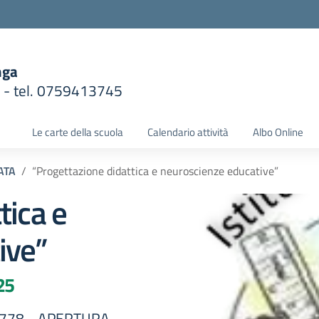
nga
1 - tel. 0759413745
la scuola
Le carte della scuola
Calendario attività
Albo Online
ATA
“Progettazione didattica e neuroscienze educative”
tica e
ive”
25
1778 - APERTURA