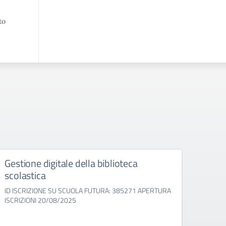
to
Gestione digitale della biblioteca
“Lo s
scolastica
ID IS
ISCRI
ID ISCRIZIONE SU SCUOLA FUTURA: 385271 APERTURA
ISCRIZIONI 20/08/2025