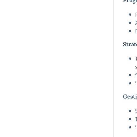
Proge
Strat
Gesti