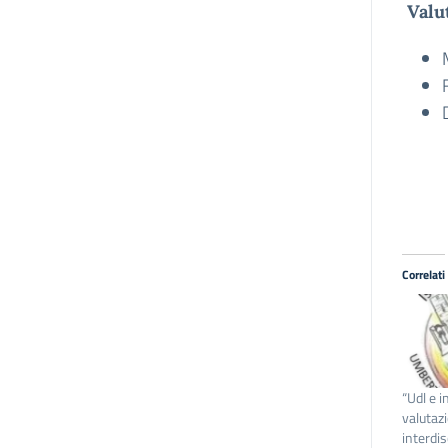
Valut
Correlati
“Udl e i
valutaz
interdis