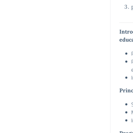
Intro
educa
Princ