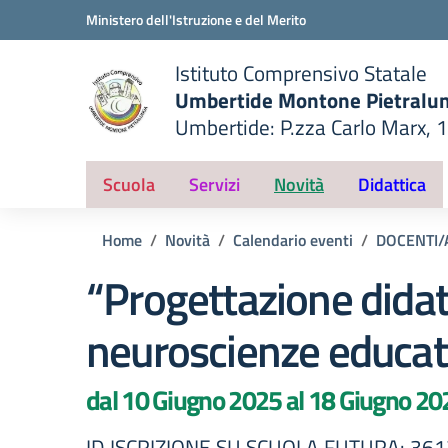
Vai ai contenuti
Vai al menu di navigazione
Vai al footer
Ministero dell'Istruzione e del Merito
Istituto Comprensivo Statale
Umbertide Montone Pietralu
Umbertide: P.zza Carlo Marx, 
— Visita la pagina iniziale del
ella scuola
Scuola
Servizi
Novità
Didattica
Home
Novità
Calendario eventi
DOCENTI/
“Progettazione didat
neuroscienze educat
dal 10 Giugno 2025 al 18 Giugno 20
ID ISCRIZIONE SU SCUOLA FUTURA: 36