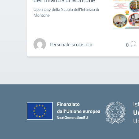
Open Day della Scuola dell'Infanzia di
Montone
Personale scolastico
0
Is
U
Um
— 