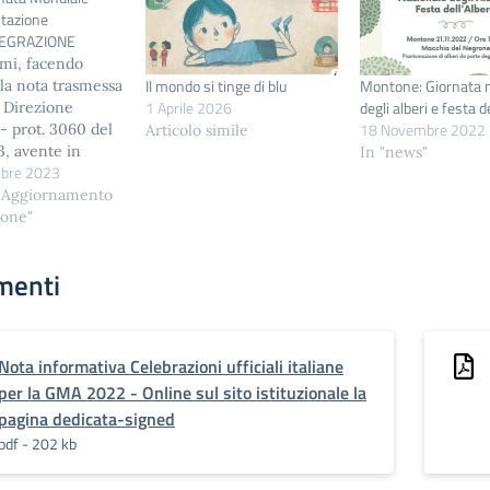
ntazione
EGRAZIONE
imi, facendo
Il mondo si tinge di blu
Montone: Giornata 
lla nota trasmessa
1 Aprile 2026
degli alberi e festa de
 Direzione
18 Novembre 2022
- prot. 3060 del
Articolo simile
3, avente in
In "news"
bre 2023
Celebrazioni
italiane per la
 Aggiornamento
 Mondiale
ione"
entazione 2023” –
azione si
menti
a lettera della
rnata “Allegato
 GMA 2023”.
erzo Direzione
Nota informativa Celebrazioni ufficiali italiane
per lo Studente,
per la GMA 2022 - Online sul sito istituzionale la
pagina dedicata-signed
pdf - 202 kb