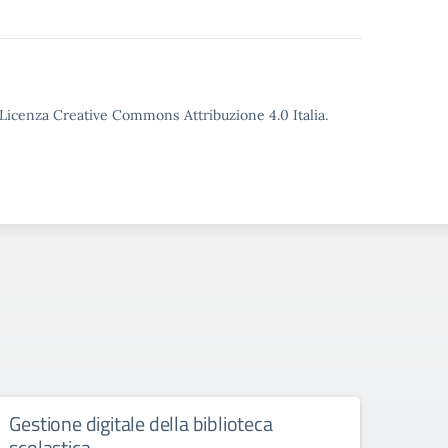
o Licenza Creative Commons Attribuzione 4.0 Italia.
Gestione digitale della biblioteca
“Pro
scolastica
educ