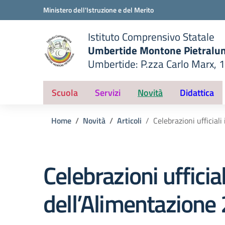
Vai ai contenuti
Vai al menu di navigazione
Vai al footer
Ministero dell'Istruzione e del Merito
Istituto Comprensivo Statale
Umbertide Montone Pietralu
Umbertide: P.zza Carlo Marx, 
— Visita la pagina iniziale del
ella scuola
Scuola
Servizi
Novità
Didattica
Home
Novità
Articoli
Celebrazioni ufficial
Celebrazioni ufficia
dell’Alimentazione