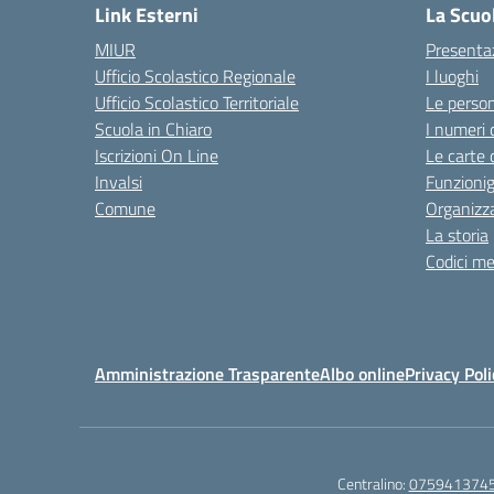
Link Esterni
La Scuo
MIUR
Presenta
Ufficio Scolastico Regionale
I luoghi
Ufficio Scolastico Territoriale
Le perso
Scuola in Chiaro
I numeri 
Iscrizioni On Line
Le carte 
Invalsi
Funzioni
Comune
Organizz
La storia
Codici me
Amministrazione Trasparente
Albo online
Privacy Poli
Centralino:
075941374