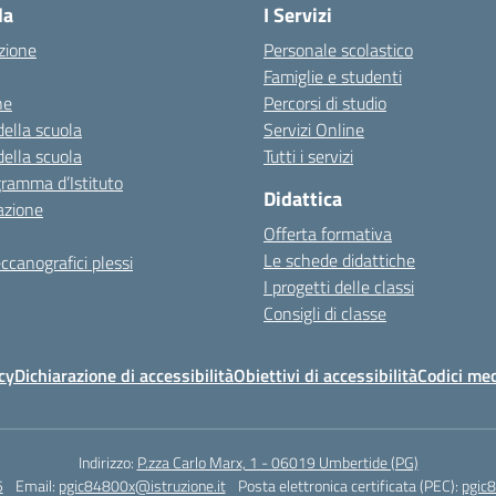
la
I Servizi
zione
Personale scolastico
Famiglie e studenti
ne
Percorsi di studio
della scuola
Servizi Online
della scuola
Tutti i servizi
gramma d’Istituto
Didattica
azione
Offerta formativa
Le schede didattiche
ccanografici plessi
I progetti delle classi
Consigli di classe
cy
Dichiarazione di accessibilità
Obiettivi di accessibilità
Codici mec
Indirizzo:
P.zza Carlo Marx, 1 - 06019 Umbertide (PG)
5
Email:
pgic84800x@istruzione.it
Posta elettronica certificata (PEC):
pgic8