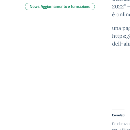
News Aggiornamento e formazione
2022” –
è onlin
una pag
https:
dell-al
Correlati
Celebrazion
per la Gio