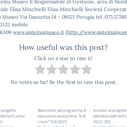
tema Museo Il Responsabile di Gestione, area di Mon
de Elisa Minchielli Elisa Minchielli Società Cooperat
 Museo Via Danzetta 14 – 06121 Perugia tel. 075.57381
23132 mobile
76306
www.sistemamuseo.it
(
http://www.sistemamuse
How useful was this post?
Click on a star to rate it!
No votes so far! Be the first to rate this post.
al progetto
Newsletter del programma di
Iscrizioni al progetto
o&irischi junior
educazione assicurativa “Io &
educativo Io&irischi 
23
i rischi” N.9/2022
2022-202