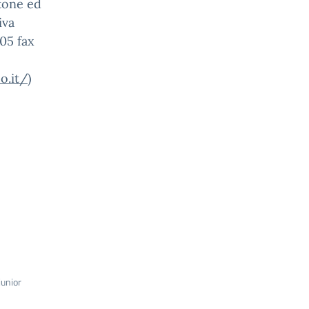
tone ed
iva
05 fax
o.it/
)
junior