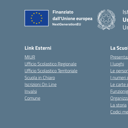
Is
U
Um
— 
Link Esterni
La Scuo
MIUR
Presenta
Ufficio Scolastico Regionale
I luoghi
Ufficio Scolastico Territoriale
Le perso
Scuola in Chiaro
I numeri 
Iscrizioni On Line
Le carte 
Invalsi
Funzioni
Comune
Organizz
La storia
Codici me