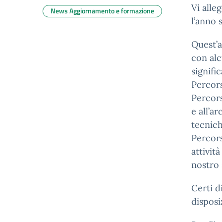
Vi alle
News Aggiornamento e formazione
l’anno 
Quest’a
con alc
signifi
Percors
Percors
e all’a
tecnich
Percors
attivit
nostro 
Certi d
disposi