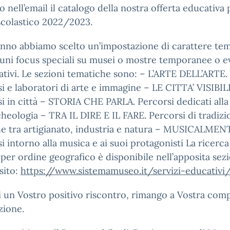
go nell’email il catalogo della nostra offerta educativa 
scolastico 2022/2023.
nno abbiamo scelto un’impostazione di carattere tem
uni focus speciali su musei o mostre temporanee o e
cativi. Le sezioni tematiche sono: – L’ARTE DELL’ARTE.
i e laboratori di arte e immagine – LE CITTA’ VISIBILI
i in città – STORIA CHE PARLA. Percorsi dedicati alla 
rcheologia – TRA IL DIRE E IL FARE. Percorsi di tradizi
e tra artigianato, industria e natura – MUSICALMEN
i intorno alla musica e ai suoi protagonisti La ricerca
à per ordine geografico è disponibile nell’apposita sez
sito:
https://www.sistemamuseo.it/servizi-educativi
i un Vostro positivo riscontro, rimango a Vostra com
zione.