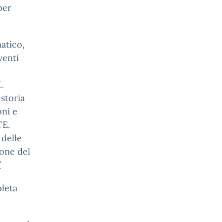
per
atico,
venti
.
storia
oni e
TE.
 delle
ione del
/
pleta