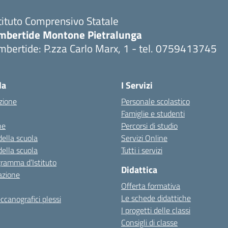
tituto Comprensivo Statale
mbertide Montone Pietralunga
bertide: P.zza Carlo Marx, 1 - tel. 0759413745
Visita la pagina iniziale della scuola
la
I Servizi
zione
Personale scolastico
Famiglie e studenti
ne
Percorsi di studio
della scuola
Servizi Online
della scuola
Tutti i servizi
gramma d’Istituto
Didattica
azione
Offerta formativa
Le schede didattiche
ccanografici plessi
I progetti delle classi
Consigli di classe