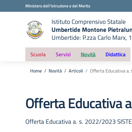
Vai ai contenuti
Vai al menu di navigazione
Vai al footer
Ministero dell'Istruzione e del Merito
Istituto Comprensivo Statale
Umbertide Montone Pietralu
Umbertide: P.zza Carlo Marx, 
— Visita la pagina iniziale del
ella scuola
Scuola
Servizi
Novità
Didattica
Home
Novità
Articoli
Offerta Educativa 
Offerta Educativa
Offerta Educativa a. s. 2022/2023 SI