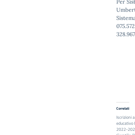
Per Sis
Umberti
Sistema
075.57
328.96
Correlati
Iscrizioni 
educativo I
2022-20