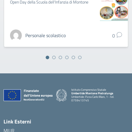
Open Day della Scuola dell'Infanzia di Montone
Personale scolastico
0
Istituto Comprensivo Statale
Umbertide Montone Pietralunga
Umbertide: P.zza Carlo Marx, 1 - tel.
0759413745
— Visita la pagina iniziale della scuola
Link Esterni
MIUR