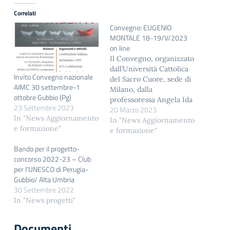
Correlati
Convegno: EUGENIO
MONTALE 18-19/V/2023
on line
Il Convegno, organizzato
dall’Università Cattolica
Invito Convegno nazionale
del Sacro Cuore, sede di
AIMC 30 settembre-1
Milano, dalla
ottobre Gubbio (Pg)
professoressa Angela Ida
23 Settembre 2023
20 Marzo 2023
Villa, si terrà on-line il 18
In "News Aggiornamento
maggio (dalle ore 15 alle
In "News Aggiornamento
e formazione"
17,30 circa) e il 19
e formazione"
maggio (dalle ore 15 alle
Bando per il progetto-
17,30 circa). Si fa presente
concorso 2022-23 – Club
che il Terzo Convegno
per l’UNESCO di Perugia-
internazionale biennale
Gubbio/ Alta Umbria
di Studi su Eugenio
30 Settembre 2022
Montale (Milano,
In "News progetti"
Università Cattolica del
Sacro…
Documenti