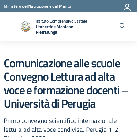
Vai ai contenuti
Vai al menu di navigazione
Vai al footer
Ministero dell'Istruzione e del Merito
Istituto Comprensivo Statale
Umbertide Montone
Pietralunga
— Visita la pagina iniziale della scuola
Comunicazione alle scuole
Convegno Lettura ad alta
voce e formazione docenti –
Università di Perugia
Primo convegno scientifico internazionale
lettura ad alta voce condivisa, Perugia 1-2