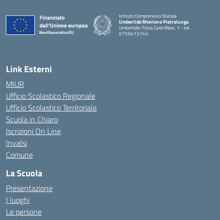
Istituto Comprensivo Statale
Umbertide Montone Pietralunga
Umbertide: P.zza Carlo Marx, 1 - tel.
0759413745
— Visita la pagina iniziale della scuola
Link Esterni
MIUR
Ufficio Scolastico Regionale
Ufficio Scolastico Territoriale
Scuola in Chiaro
Iscrizioni On Line
Invalsi
Comune
La Scuola
Presentazione
I luoghi
Le persone