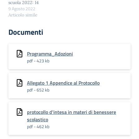
scuola 2022: 14
bandisce un Progetto-
9 Agosto 2022
settembre; Vacanze di
concorso rivolto alle
Natale: da venerdì 23
Articolo simile
Scuole Umbre di ogni…
dicembre a domenica 8
gennaio; Vacanze di
Documenti
Pasqua: da giovedì 6 a
martedì 11 aprile; Altri
ponti: 31 novembre, 24
aprile, 3 giugno; Ultimo
Programma_Adozioni
giorno di…
pdf - 423 kb
Allegato 1 Appendice al Protocollo
pdf - 652 kb
protocollo d'intesa in materi di benessere
scolastico
pdf - 462 kb