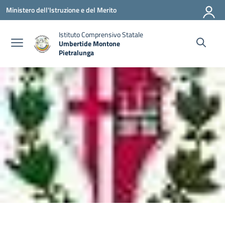
Vai ai contenuti
Vai al menu di navigazione
Vai al footer
Ministero dell'Istruzione e del Merito
Istituto Comprensivo Statale
Umbertide Montone
Pietralunga
— Visita la pagina iniziale della scuola