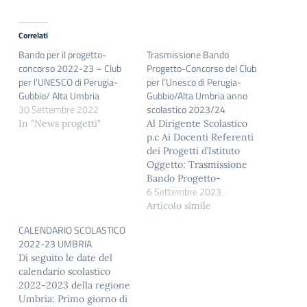
Correlati
Bando per il progetto-
Trasmissione Bando
concorso 2022-23 – Club
Progetto-Concorso del Club
per l’UNESCO di Perugia-
per l’Unesco di Perugia-
Gubbio/ Alta Umbria
Gubbio/Alta Umbria anno
30 Settembre 2022
scolastico 2023/24
In "News progetti"
Al Dirigente Scolastico
p.c Ai Docenti Referenti
dei Progetti d’Istituto
Oggetto: Trasmissione
Bando Progetto-
6 Settembre 2023
Concorso del Club per
l’Unesco di Perugia-
Articolo simile
Gubbio/Alta Umbria
CALENDARIO SCOLASTICO
anno scolastico 2023/24
2022-23 UMBRIA
Egregio Dirigente, il Club
Di seguito le date del
per l’Unesco di Perugia-
calendario scolastico
Gubbio/Alta Umbria ha
2022-2023 della regione
piacere di comunicare
Umbria: Primo giorno di
che, come ogni anno,