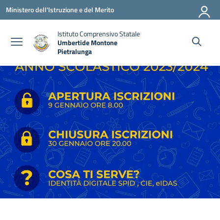
Vai ai contenuti
Vai al menu di navigazione
Vai al footer
Ministero dell'Istruzione e del Merito
Istituto Comprensivo Statale
Umbertide Montone
Pietralunga
— Visita la pagina iniziale della scuola