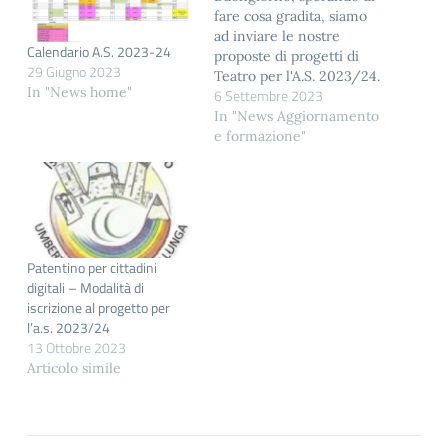
fare cosa gradita, siamo
ad inviare le nostre
Calendario A.S. 2023-24
proposte di progetti di
29 Giugno 2023
Teatro per l'A.S. 2023/24.
In "News home"
6 Settembre 2023
Per qualsiasi chiarimento
sulle modalità, la durata
In "News Aggiornamento
e/o un confronto con i
e formazione"
nostri esperti non esiti a
contattarci. Distinti Saluti
Dir. Art. Marco Martini
Patentino per cittadini
digitali – Modalità di
iscrizione al progetto per
l’a.s. 2023/24
13 Ottobre 2023
Articolo simile