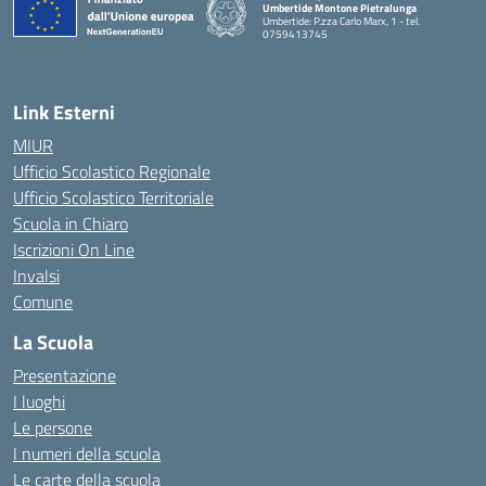
Umbertide Montone Pietralunga
Umbertide: P.zza Carlo Marx, 1 - tel.
0759413745
— Visita la pagina iniziale della scuola
Link Esterni
MIUR
Ufficio Scolastico Regionale
Ufficio Scolastico Territoriale
Scuola in Chiaro
Iscrizioni On Line
Invalsi
Comune
La Scuola
Presentazione
I luoghi
Le persone
I numeri della scuola
Le carte della scuola