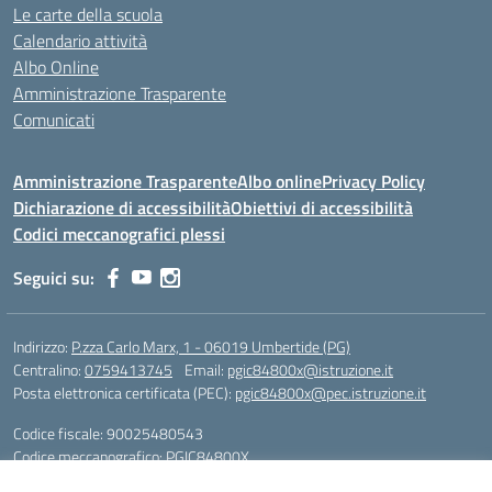
Le carte della scuola
Calendario attività
Albo Online
Amministrazione Trasparente
Comunicati
Amministrazione Trasparente
Albo online
Privacy Policy
Dichiarazione di accessibilità
Obiettivi di accessibilità
Codici meccanografici plessi
Seguici su:
Indirizzo:
P.zza Carlo Marx, 1 - 06019 Umbertide (PG)
Centralino:
0759413745
Email:
pgic84800x@istruzione.it
Posta elettronica certificata (PEC):
pgic84800x@pec.istruzione.it
Codice fiscale: 90025480543
Codice meccanografico:
PGIC84800X
Codice Indice delle Pubbliche Amministrazioni (IPA): icu