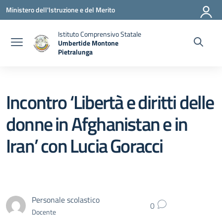
Vai ai contenuti
Vai al menu di navigazione
Vai al footer
Ministero dell'Istruzione e del Merito
Istituto Comprensivo Statale
Umbertide Montone
Pietralunga
— Visita la pagina iniziale della scuola
Incontro ‘Libertà e diritti delle
donne in Afghanistan e in
Iran’ con Lucia Goracci
Personale scolastico
0
Docente