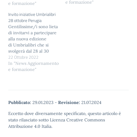
e formazione"
Testimonianze e scritti di
e formazione"
Livio Dalla Ragione". Il
Invito iniziative Umbrialibri
libro, curato da Fabio
28 ottobre Perugia
Mambrini e Alvaro
Gentilissime/i sono lieta
Tacchini, sarà distribuito
di invitarvi a partecipare
gratuitamente ai soci.
alla nuova edizione
Livio Dalla Ragione è
di Umbrialibri che si
stato il fondatore del
svolgerà dal 28 al 30
Centro…
22 Ottobre 2022
ottobre a Perugia e dal 2
al 4 dicembre a Terni.
In "News Aggiornamento
Con l'occasione vi invito
e formazione"
a seguire le iniziative che
si svolgeranno il
prossimo venerdì 28
ottobre a Perugia presso
il
Pubblicato:
29.01.2023
-
Revisione:
21.07.2024
Complesso monumentale
di San Pietro, organizzate
Eccetto dove diversamente specificato, questo articolo è
in collaborazione con…
stato rilasciato sotto Licenza Creative Commons
Attribuzione 4.0 Italia.