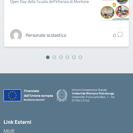
Open Day della Scuola dell'Infanzia di Montone
Personale scolastico
0
Istituto Comprensivo Statale
Umbertide Montone Pietralunga
Umbertide: P.zza Carlo Marx, 1 - tel.
0759413745
— Visita la pagina iniziale della scuola
Link Esterni
MIUR