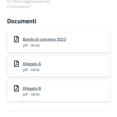
ripropone il concorso per
In "News Aggiornamento
le scuole “Esploratori
e formazione"
della Memoria”
nell’ambito del progetto
Documenti
nazionale “Pietre della
Memoria”. Tale progetto,
nato in Umbria dodici
anni fa e diffusosi presto
Bando di concorso 2023
in campo nazionale,
pdf - 94 kb
consiste nel censire,
catalogare,…
Allegato A
pdf - 48 kb
Allegato B
pdf - 48 kb