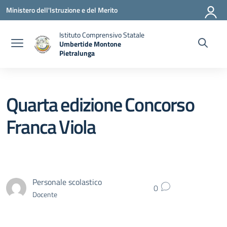
Vai ai contenuti
Vai al menu di navigazione
Vai al footer
Ministero dell'Istruzione e del Merito
Istituto Comprensivo Statale
Umbertide Montone
Pietralunga
— Visita la pagina iniziale della scuola
Quarta edizione Concorso
Franca Viola
Personale scolastico
0
Docente