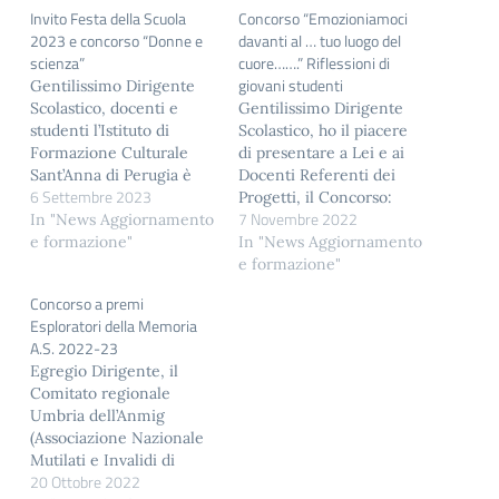
Invito Festa della Scuola
Concorso “Emozioniamoci
2023 e concorso “Donne e
davanti al … tuo luogo del
scienza”
cuore…….” Riflessioni di
giovani studenti
Gentilissimo Dirigente
Scolastico, docenti e
Gentilissimo Dirigente
studenti l’Istituto di
Scolastico, ho il piacere
Formazione Culturale
di presentare a Lei e ai
Sant’Anna di Perugia è
Docenti Referenti dei
6 Settembre 2023
lieto di invitarvi alla Festa
Progetti, il Concorso:
7 Novembre 2022
della Scuola: apertura
In "News Aggiornamento
“Emozioniamoci davanti
dell’anno scolastico,
e formazione"
al… tuo luogo del cuore”
In "News Aggiornamento
evento di inaugurazione
organizzato dall’
e formazione"
dell’anno scolastico
I.I.S.A.C.P. di Orvieto. Il
Concorso a premi
2023/2024, che si terrà
Concorso è riservato agli
Esploratori della Memoria
venerdì 6 ottobre 2023,
alunni della scuola
A.S. 2022-23
dalle ore 9.00 alle ore
primaria e della scuola
Egregio Dirigente, il
12.00, presso la Sala
secondaria di primo
Comitato regionale
Sant’Anna, in viale
grado di cinque province:
Umbria dell’Anmig
Roma…
Viterbo,…
(Associazione Nazionale
Mutilati e Invalidi di
20 Ottobre 2022
Guerra e Fondazione)