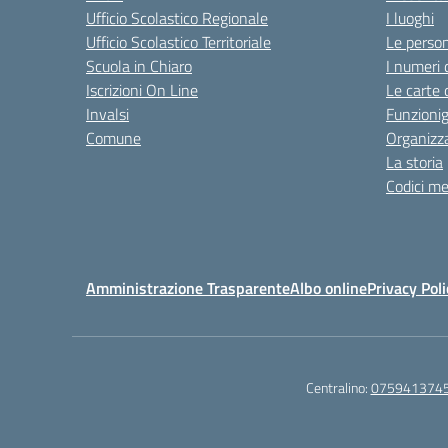
Ufficio Scolastico Regionale
I luoghi
Ufficio Scolastico Territoriale
Le perso
Scuola in Chiaro
I numeri 
Iscrizioni On Line
Le carte 
Invalsi
Funzioni
Comune
Organizz
La storia
Codici me
Amministrazione Trasparente
Albo online
Privacy Poli
Centralino:
075941374