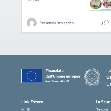
Personale scolastico
0
Is
U
Um
— 
Link Esterni
La Scuo
MIUR
Presenta