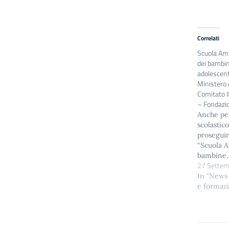
Correlati
Scuola Ami
dei bambini
adolescen
Ministero d
Comitato I
– Fondazi
Anche per
scolasti
proseguirà
“Scuola A
bambine,
27 Settem
degli ado
promossa
In "News
dell’Istru
e formaz
Comitato 
l’UNICEF
Onlus con
favorire 