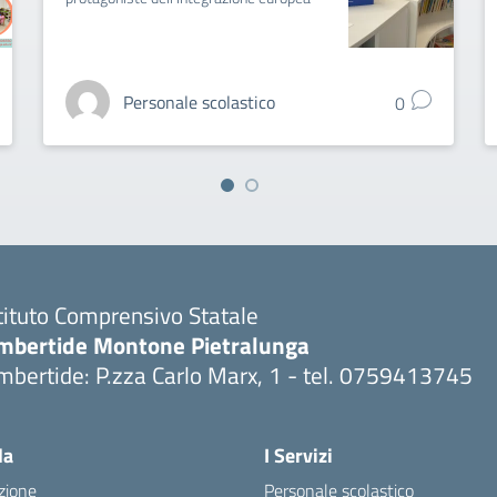
Personale scolastico
0
tituto Comprensivo Statale
mbertide Montone Pietralunga
bertide: P.zza Carlo Marx, 1 - tel. 0759413745
Visita la pagina iniziale della scuola
la
I Servizi
zione
Personale scolastico