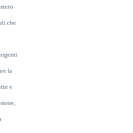
istero
uti che
irigenti
are la
utte e
esione,
a