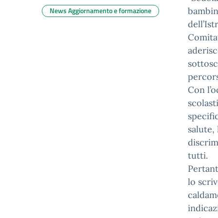
News Aggiornamento e formazione
bambine
dell’Is
Comitat
aderisc
sottosc
percors
Con l’o
scolast
specifi
salute,
discrim
tutti.
Pertant
lo scri
caldame
indicaz