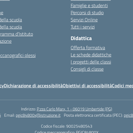
Famiglie e studenti
ne
Percorsi di studio
della scuola
Servizi Online
della scuola
Tutti i servizi
gramma d’Istituto
Didattica
azione
Offerta formativa
Le schede didattiche
ccanografici plessi
I progetti delle classi
Consigli di classe
cy
Dichiarazione di accessibilità
Obiettivi di accessibilità
Codici mec
Indirizzo:
P.zza Carlo Marx, 1 - 06019 Umbertide (PG)
5
Email:
pgic84800x@istruzione.it
Posta elettronica certificata (PEC):
pgic8
Codice fiscale: 90025480543
Codice meccanografico:
PGIC84800X