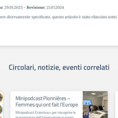
ne della
costruzione di un
o:
29.01.2023
-
Revisione:
21.07.2024
ne sui diritti
modello…
zia e
ove diversamente specificato, questo articolo è stato rilasciato sott
escenza nel
educativo. La
 vuole…
Circolari, notizie, eventi correlati
Minipodcast Pionnières –
Femmes qui ont fait l’Europe
Minipodcast Erasmus+ per riscoprire le
protagoniste dell'integrazione europea