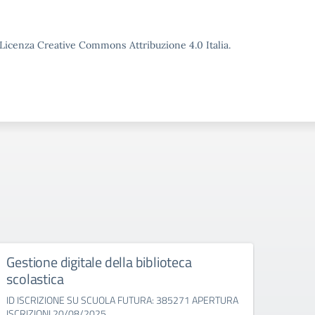
 nuovo
o Licenza Creative Commons Attribuzione 4.0 Italia.
Gestione digitale della biblioteca
“Pro
scolastica
educ
ID ISCRIZIONE SU SCUOLA FUTURA: 385271 APERTURA
ID IS
ISCRIZIONI 20/08/2025
APERT