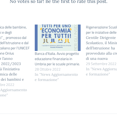
No votes so far! Be the first to rate this post.
ca delle bambine,
Rigenerazione Scuo
 e degli
per le iniziative dell
ti”_ promosso dal
Gentile Dirigente
ell’Istruzione e dal
Scolastico, il Mini
taliano per l’UNICEF
dell’Istruzione ha
one Onlus
Banca d’Italia. Avvio progetto
provveduto alla c
educazione finanziaria in
 l’anno
di una nuova
29 Settembre 2022
Umbria per le scuole primarie.
co 2022/2023
sezione all’interno
28 Ottobre 2022
 l’iniziativa
istituzionale dedic
In "News Aggior
mica delle
al Piano “RiGener
e formazione"
In "News Aggiornamento
 dei bambini e
Scuola”, al fine di 
e formazione"
bre 2022
lescenti”
maggiore visibilità
 dal Ministero
 Aggiornamento
iniziative ed ai pr
zione e dal
ione"
svolti dalle scuole 
Italiano per
e far crescere la
 – Fondazione
consapevolezza de
 l’obiettivo di
legati alla transiz
la conoscenza e
ecologica e alla