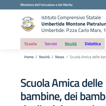
Vai ai contenuti
Vai al menu di navigazione
Vai al footer
Ministero dell'Istruzione e del Merito
Istituto Comprensivo Statale
Umbertide Montone Pietralu
Umbertide: P.zza Carlo Marx, 
— Visita la pagina iniziale del
ella scuola
Scuola
Servizi
Novità
Didattica
Home
Novità
News
Scuola Amica delle bam
Scuola Amica delle
bambine, dei bambi