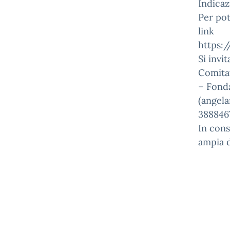
Indicaz
Per pot
link
https:/
Si invi
Comitat
– Fonda
(angel
3888467
In consi
ampia d