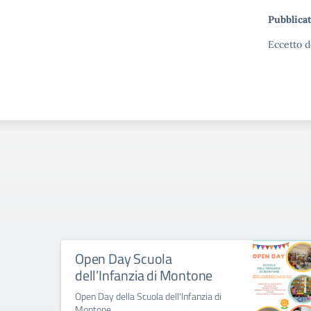
l’attuazio
Pubblicat
Convenzio
dell’infan
Eccetto d
dell’adol
contesto 
proposta
Open Day Scuola
dell’Infanzia di Montone
Open Day della Scuola dell'Infanzia di
Montone