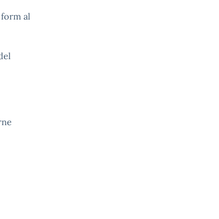
 form al
del
arne