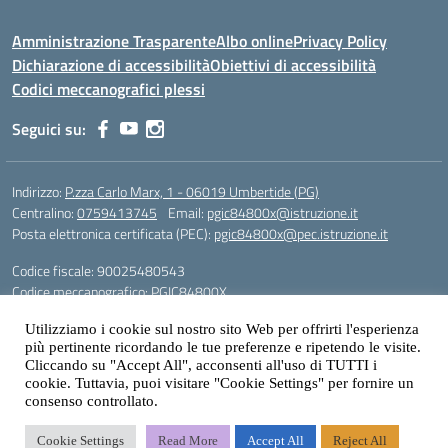
Amministrazione Trasparente
Albo online
Privacy Policy
Dichiarazione di accessibilità
Obiettivi di accessibilità
Codici meccanografici plessi
Seguici su:
Indirizzo:
P.zza Carlo Marx, 1 - 06019 Umbertide (PG)
Centralino:
0759413745
Email:
pgic84800x@istruzione.it
Posta elettronica certificata (PEC):
pgic84800x@pec.istruzione.it
Codice fiscale: 90025480543
Codice meccanografico:
PGIC84800X
Codice Indice delle Pubbliche Amministrazioni (IPA): icu
Utilizziamo i cookie sul nostro sito Web per offrirti l'esperienza
più pertinente ricordando le tue preferenze e ripetendo le visite.
Gestione sito web: prof. Paolo Chitarrai
Cliccando su "Accept All", acconsenti all'uso di TUTTI i
cookie. Tuttavia, puoi visitare "Cookie Settings" per fornire un
consenso controllato.
Idea e progetto di Designers Italia
Cookie Settings
Read More
Accept All
Reject All