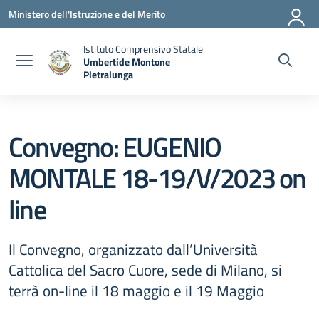
Vai ai contenuti
Vai al menu di navigazione
Vai al footer
Ministero dell'Istruzione e del Merito
Istituto Comprensivo Statale
Umbertide Montone
Pietralunga
— Visita la pagina iniziale della scuola
Convegno: EUGENIO
MONTALE 18-19/V/2023 on
line
Il Convegno, organizzato dall’Università
Cattolica del Sacro Cuore, sede di Milano, si
terrà on-line il 18 maggio e il 19 Maggio