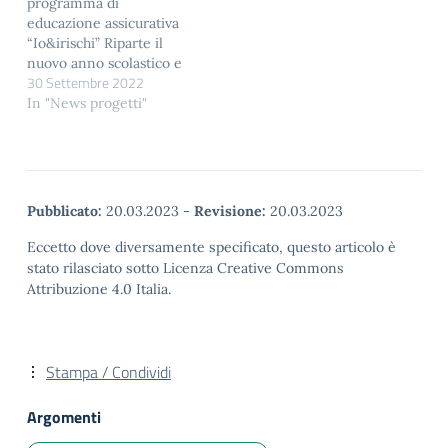
programma di
VOCE CONDIVISA
educazione assicurativa
SHARED READING
“Io&irischi” Riparte il
ALOUD Perugia, 1-2
nuovo anno scolastico e
Dicembre 2022 Il
30 Settembre 2022
torna in classe Io&irischi,
Convegno si…
il programma di
In "News progetti"
educazione assicurativa
realizzato dal Forum
ANIA-Consumatori in
collaborazione con
l’Associazione Europea
Pubblicato:
20.03.2023
-
Revisione:
20.03.2023
per l’Educazione
Economica (AEEE Italia)
Eccetto dove diversamente specificato, questo articolo è
e il Patrocinio dell’Istituto
stato rilasciato sotto Licenza Creative Commons
Nazionale di
Attribuzione 4.0 Italia.
Documentazione,
Innovazione e Ricerca
Educativa (INDIRE). Con
l’obiettivo…
Stampa / Condividi
Argomenti