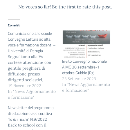
No votes so far! Be the first to rate this post.
Correlati
Comunicazione alle scuole
Convegno Lettura ad alta
voce e formazione docenti –
Università di Perugia
Segnaliamo alla Vs
Invito Convegno nazionale
cortese attenzione con
AIMC 30 settembre-1
gentile preghiera di
ottobre Gubbio (Pg)
diffusione presso
23 Settembre 2023
dirigenti scolastici,
In "News Aggiornamento
19 Novembre 2022
docenti, referenti dei
e formazione"
progetti lettura, studenti
In "News Aggiornamento
e operatori del mondo
e formazione"
scolastico ed educativo il:
Newsletter del programma
PRIMO CONVEGNO
di educazione assicurativa
SCIENTIFICO
“Io & i rischi” N.9/2022
INTERNAZIONALE
Back to school con il
LETTURA AD ALTA