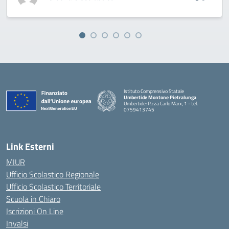
Istituto Comprensivo Statale
Umbertide Montone Pietralunga
Umbertide: P.zza Carlo Marx, 1 - tel.
0759413745
— Visita la pagina iniziale della scuola
Link Esterni
MIUR
Ufficio Scolastico Regionale
Ufficio Scolastico Territoriale
Scuola in Chiaro
Iscrizioni On Line
Invalsi