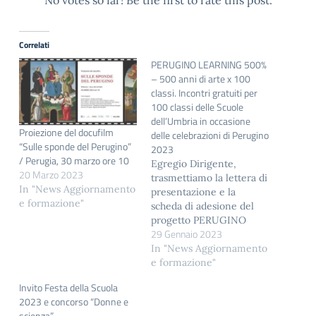
No votes so far! Be the first to rate this post.
Correlati
PERUGINO LEARNING 500%
– 500 anni di arte x 100
classi. Incontri gratuiti per
100 classi delle Scuole
dell’Umbria in occasione
Proiezione del docufilm
delle celebrazioni di Perugino
“Sulle sponde del Perugino”
2023
/ Perugia, 30 marzo ore 10
Egregio Dirigente,
20 Marzo 2023
trasmettiamo la lettera di
In "News Aggiornamento
presentazione e la
e formazione"
scheda di adesione del
progetto PERUGINO
29 Gennaio 2023
LEARNING 500% - 500
anni di arte x 100 classi. Il
In "News Aggiornamento
progetto, curato da
e formazione"
Sistema Museo e
Invito Festa della Scuola
realizzato con il
2023 e concorso “Donne e
contributo del "Comitato
scienza”