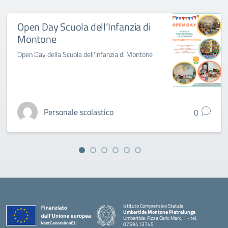
Open Day Scuola dell’Infanzia di
Montone
Open Day della Scuola dell'Infanzia di Montone
Personale scolastico
0
Istituto Comprensivo Statale
Umbertide Montone Pietralunga
Umbertide: P.zza Carlo Marx, 1 - tel.
0759413745