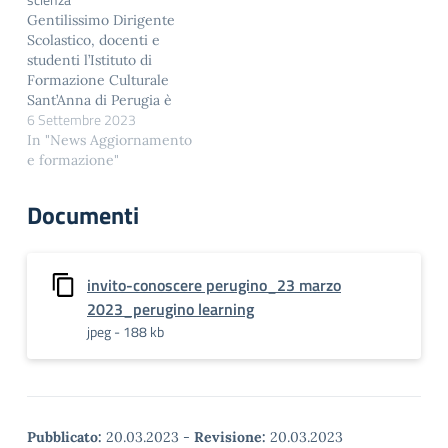
promotore per le
Gentilissimo Dirigente
celebrazioni per il quinto
Scolastico, docenti e
centenario della morte
studenti l’Istituto di
del pittore Pietro…
Formazione Culturale
Sant’Anna di Perugia è
6 Settembre 2023
lieto di invitarvi alla Festa
della Scuola: apertura
In "News Aggiornamento
dell’anno scolastico,
e formazione"
evento di inaugurazione
dell’anno scolastico
Documenti
2023/2024, che si terrà
venerdì 6 ottobre 2023,
dalle ore 9.00 alle ore
12.00, presso la Sala
invito-conoscere perugino_23 marzo
Sant’Anna, in viale
2023_perugino learning
Roma…
jpeg - 188 kb
Pubblicato:
20.03.2023
-
Revisione:
20.03.2023