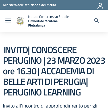
Vai ai contenuti
Vai al menu di navigazione
Vai al footer
Ministero dell'Istruzione e del Merito
Istituto Comprensivo Statale
Umbertide Montone
Pietralunga
— Visita la pagina iniziale della scuola
INVITO| CONOSCERE
PERUGINO | 23 MARZO 2023
ore 16.30 | ACCADEMIA DI
BELLE ARTI DI PERUGIA|
PERUGINO LEARNING
Invito all’incontro di approfondimento per gli