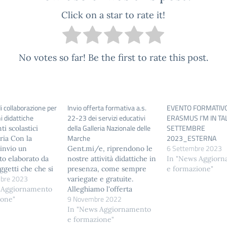
Click on a star to rate it!
No votes so far! Be the first to rate this post.
i collaborazione per
Invio offerta formativa a.s.
EVENTO FORMATIVO
i didattiche
22-23 dei servizi educativi
ERASMUS I’M IN TA
della Galleria Nazionale delle
SETTEMBRE
ti scolastici
Marche
2023_ESTERNA
ria Con la
6 Settembre 2023
invio un
Gent.mi/e, riprendono le
o elaborato da
nostre attività didattiche in
In "News Aggior
ggetti che che si
presenza, come sempre
e formazione"
bre 2023
ntrati e
variegate e gratuite.
ti per elaborare
 Aggiornamento
Alleghiamo l'offerta
9 Novembre 2022
si aperta di
ione"
formativa per questo anno
ne didattica per
scolastico. Le stesse
In "News Aggiornamento
 dell' Umbria,
informazioni le potete
e formazione"