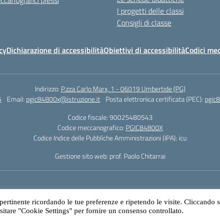
ccanografici plessi
I progetti delle classi
Consigli di classe
cy
Dichiarazione di accessibilità
Obiettivi di accessibilità
Codici mec
Indirizzo:
P.zza Carlo Marx, 1 - 06019 Umbertide (PG)
5
Email:
pgic84800x@istruzione.it
Posta elettronica certificata (PEC):
pgic8
Codice fiscale: 90025480543
Codice meccanografico:
PGIC84800X
Codice Indice delle Pubbliche Amministrazioni (IPA): icu
Gestione sito web: prof. Paolo Chitarrai
 pertinente ricordando le tue preferenze e ripetendo le visite. Cliccando 
isitare "Cookie Settings" per fornire un consenso controllato.