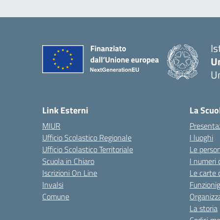
Is
U
Um
— 
Link Esterni
La Scuo
MIUR
Presenta
Ufficio Scolastico Regionale
I luoghi
Ufficio Scolastico Territoriale
Le perso
Scuola in Chiaro
I numeri 
Iscrizioni On Line
Le carte 
Invalsi
Funzioni
Comune
Organizz
La storia