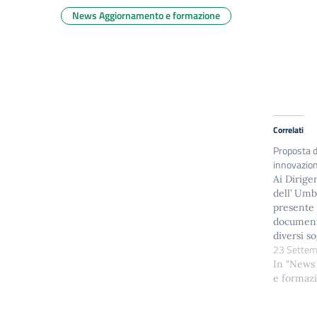
News Aggiornamento e formazione
Correlati
Proposta d
innovazion
Ai Dirigen
dell’ Umb
presente 
document
diversi so
23 Settem
sono inco
confronta
In "News
una ipote
e formaz
innovazio
le scuole