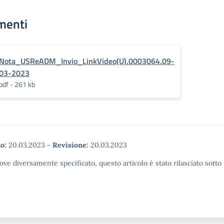
ca dell’ Ecosistema
trovare sul nostro
ndimento. Vi
sito http://www.gallerianazionalemarche.it
menti
 di leggere la
Cordiali saluti I Servizi
e di valutare un
Educativi della Galleria
 interesse di…
Nazionale delle Marche
Piazza Duca Federico -
Nota_USReADM_Invio_LinkVideo(U).0003064.09-
61029 Urbino Tel. 0722-
03-2023
327686 Orari: mar-ven
9/13.30 peo: gan-
pdf - 261 kb
mar.didattica@cultura.gov.it
o:
20.03.2023
-
Revisione:
20.03.2023
ove diversamente specificato, questo articolo è stato rilasciato sott