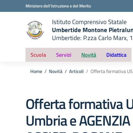
Vai ai contenuti
Vai al menu di navigazione
Vai al footer
Ministero dell'Istruzione e del Merito
Istituto Comprensivo Statale
Umbertide Montone Pietralu
Umbertide: P.zza Carlo Marx, 
— Visita la pagina iniziale del
ella scuola
Scuola
Servizi
Novità
Didattica
Home
Novità
Articoli
Offerta formativa 
Offerta formativa 
Umbria e AGENZIA 