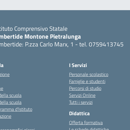
tituto Comprensivo Statale
mbertide Montone Pietralunga
bertide: P.zza Carlo Marx, 1 - tel. 0759413745
Visita la pagina iniziale della scuola
la
I Servizi
zione
Personale scolastico
Famiglie e studenti
ne
Percorsi di studio
della scuola
Servizi Online
della scuola
Tutti i servizi
gramma d’Istituto
Didattica
azione
Offerta formativa
Le schede didattiche