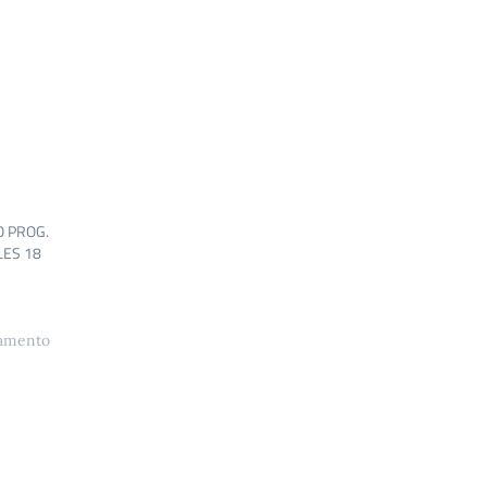
 PROG.
LES 18
namento