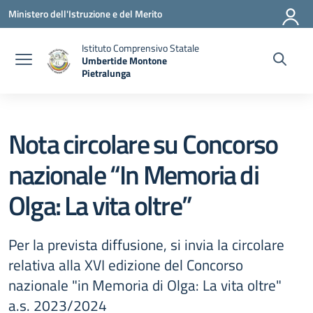
Vai ai contenuti
Vai al menu di navigazione
Vai al footer
Ministero dell'Istruzione e del Merito
Istituto Comprensivo Statale
Umbertide Montone
Pietralunga
— Visita la pagina iniziale della scuola
Nota circolare su Concorso
nazionale “In Memoria di
Olga: La vita oltre”
Per la prevista diffusione, si invia la circolare
relativa alla XVI edizione del Concorso
nazionale "in Memoria di Olga: La vita oltre"
a.s. 2023/2024