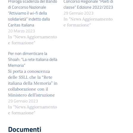
Proroga scadenza del Bando
Concorso Regionale “Poeti di
di Concorso Nazionale
classe” Edizione 2022/2023
“Attiviamo il wi-fi della
29 Gennaio 2023
solidarietà” indetto dalla
In "News Aggiornamento
Caritas Italiana
e formazione"
20 Marzo 2023
In "News Aggiornamento
e formazione"
Per non dimenticare la
Shoah: “La rete italiana della
Memoria”
Si porta a conoscenza
delle SSLL che la “Rete
italiana della Memoria” in
collaborazione con il
Ministero dell’istruzione
29 Gennaio 2023
e del merito promuove
l’apertura dei luoghi
In "News Aggiornamento
italiani della memoria ad
e formazione"
alunni ed insegnanti
delle scuole del primo e
Documenti
del secondo ciclo di