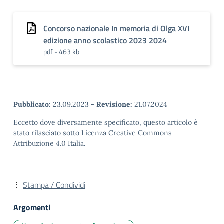
istruzione che, con il
sostegno di Trenitalia -
Gruppo…
Concorso nazionale In memoria di Olga XVI
edizione anno scolastico 2023 2024
pdf - 463 kb
Pubblicato:
23.09.2023
-
Revisione:
21.07.2024
Eccetto dove diversamente specificato, questo articolo è
stato rilasciato sotto Licenza Creative Commons
Attribuzione 4.0 Italia.
Stampa / Condividi
Argomenti