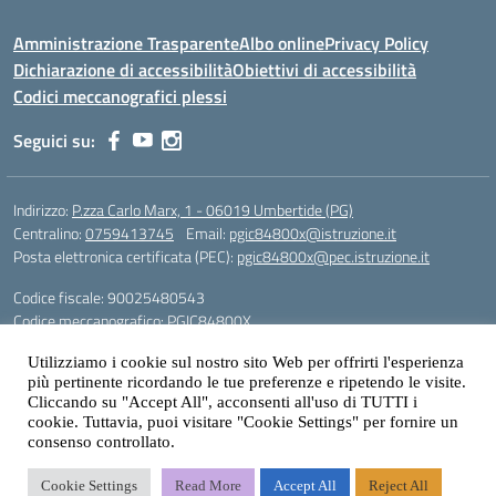
Amministrazione Trasparente
Albo online
Privacy Policy
Dichiarazione di accessibilità
Obiettivi di accessibilità
Codici meccanografici plessi
Seguici su:
Indirizzo:
P.zza Carlo Marx, 1 - 06019 Umbertide (PG)
Centralino:
0759413745
Email:
pgic84800x@istruzione.it
Posta elettronica certificata (PEC):
pgic84800x@pec.istruzione.it
Codice fiscale: 90025480543
Codice meccanografico:
PGIC84800X
Codice Indice delle Pubbliche Amministrazioni (IPA): icu
Utilizziamo i cookie sul nostro sito Web per offrirti l'esperienza
più pertinente ricordando le tue preferenze e ripetendo le visite.
Gestione sito web: prof. Paolo Chitarrai
Cliccando su "Accept All", acconsenti all'uso di TUTTI i
cookie. Tuttavia, puoi visitare "Cookie Settings" per fornire un
consenso controllato.
Idea e progetto di Designers Italia
Cookie Settings
Read More
Accept All
Reject All