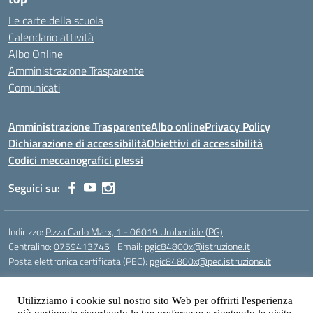
Le carte della scuola
Calendario attività
Albo Online
Amministrazione Trasparente
Comunicati
Amministrazione Trasparente
Albo online
Privacy Policy
Dichiarazione di accessibilità
Obiettivi di accessibilità
Codici meccanografici plessi
Seguici su:
Indirizzo:
P.zza Carlo Marx, 1 - 06019 Umbertide (PG)
Centralino:
0759413745
Email:
pgic84800x@istruzione.it
Posta elettronica certificata (PEC):
pgic84800x@pec.istruzione.it
Codice fiscale: 90025480543
Codice meccanografico:
PGIC84800X
Utilizziamo i cookie sul nostro sito Web per offrirti l'esperienza