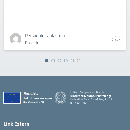
Personale scolastico
0
Docente
Istituto Comprensivo Statale
Umbertide Montone Pietralunga
Umbertide: P.zza Carlo Marx, 1 - tel.
0759413745
— Visita la pagina iniziale della scuola
Link Esterni