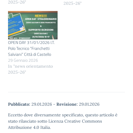
2025-26"
dalle 15:00 alle 18:00 ●
2025-26"
Open Day Evento: -
sabato 10 gennaio 2026,
“Il futuro è in scena:
creatività, tecnologia,
impresa”, plesso
Gattapone, dalle 18:00
OPEN DAY 31/01/2026 I.T.
alle 20:00. - venerdì 23
Polo Tecnico “Franchetti
gennaio 2026, “É la sera
Salviani” Città di Castello
dei miracoli”,…
29 Gennaio 2026
In "news orientamento
2025-26"
Pubblicato:
29.01.2026
-
Revisione:
29.01.2026
Eccetto dove diversamente specificato, questo articolo è
stato rilasciato sotto Licenza Creative Commons
Attribuzione 4.0 Italia.