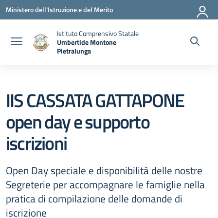
Vai ai contenuti
Vai al menu di navigazione
Vai al footer
Ministero dell'Istruzione e del Merito
Istituto Comprensivo Statale
Umbertide Montone
Pietralunga
— Visita la pagina iniziale della scuola
IIS CASSATA GATTAPONE
open day e supporto
iscrizioni
Open Day speciale e disponibilità delle nostre
Segreterie per accompagnare le famiglie nella
pratica di compilazione delle domande di
iscrizione