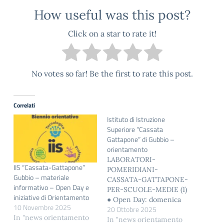
How useful was this post?
Click on a star to rate it!
No votes so far! Be the first to rate this post.
Correlati
Istituto di Istruzione
Superiore “Cassata
Gattapone” di Gubbio –
orientamento
LABORATORI-
IIS “Cassata-Gattapone”
POMERIDIANI-
Gubbio – materiale
CASSATA-GATTAPONE-
informativo – Open Day e
PER-SCUOLE-MEDIE (1)
iniziative di Orientamento
● Open Day: domenica
10 Novembre 2025
20 Ottobre 2025
30 novembre 2025,
In "news orientamento
sabato 13 dicembre 2025;
In "news orientamento