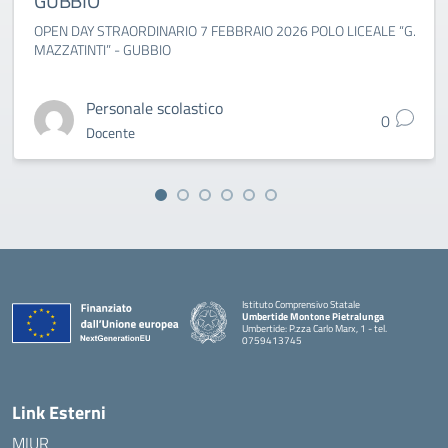
GUBBIO
OPEN DAY STRAORDINARIO 7 FEBBRAIO 2026 POLO LICEALE “G.
MAZZATINTI” - GUBBIO
Personale scolastico
0
Docente
Istituto Comprensivo Statale
Umbertide Montone Pietralunga
Umbertide: P.zza Carlo Marx, 1 - tel.
0759413745
— Visita la pagina iniziale della scuola
Link Esterni
MIUR