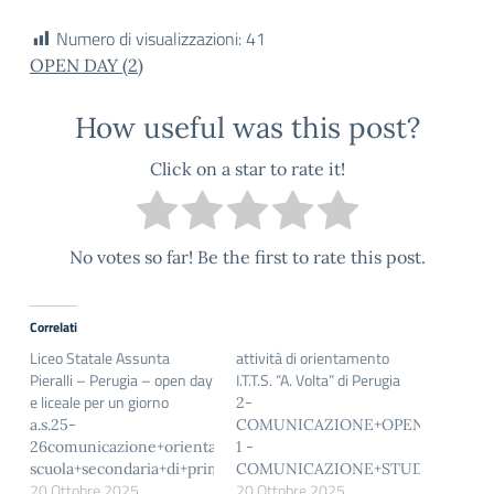
Numero di visualizzazioni:
41
OPEN DAY (2)
How useful was this post?
Click on a star to rate it!
No votes so far! Be the first to rate this post.
Correlati
Liceo Statale Assunta
attività di orientamento
Pieralli – Perugia – open day
I.T.T.S. “A. Volta” di Perugia
e liceale per un giorno
2-
a.s.25-
COMUNICAZIONE+OPEN+DAY
26comunicazione+orientamento-
1 -
scuola+secondaria+di+primo+grado
COMUNICAZIONE+STUDENTE+PE
20 Ottobre 2025
20 Ottobre 2025