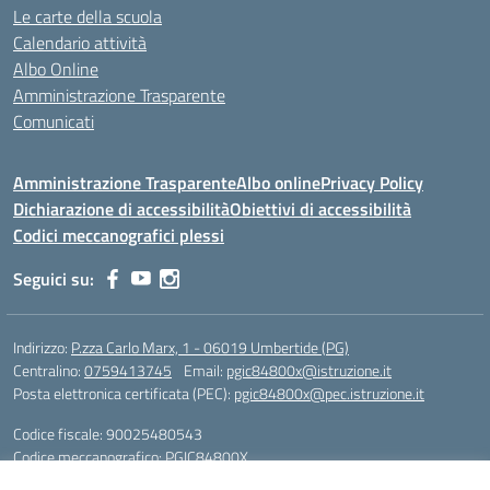
Le carte della scuola
Calendario attività
Albo Online
Amministrazione Trasparente
Comunicati
Amministrazione Trasparente
Albo online
Privacy Policy
Dichiarazione di accessibilità
Obiettivi di accessibilità
Codici meccanografici plessi
Seguici su:
Indirizzo:
P.zza Carlo Marx, 1 - 06019 Umbertide (PG)
Centralino:
0759413745
Email:
pgic84800x@istruzione.it
Posta elettronica certificata (PEC):
pgic84800x@pec.istruzione.it
Codice fiscale: 90025480543
Codice meccanografico:
PGIC84800X
Codice Indice delle Pubbliche Amministrazioni (IPA): icu