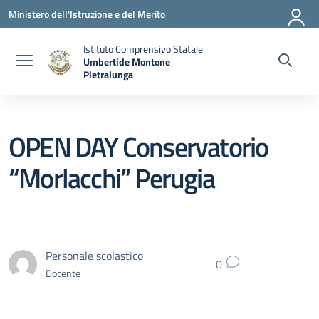
Vai ai contenuti
Vai al menu di navigazione
Vai al footer
Ministero dell'Istruzione e del Merito
Istituto Comprensivo Statale
Umbertide Montone
Pietralunga
— Visita la pagina iniziale della scuola
OPEN DAY Conservatorio
“Morlacchi” Perugia
Personale scolastico
0
Docente