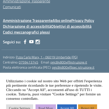
Amministrazione Trasparente
Comunicati
Amministrazione Trasparente
Albo online
Privacy Policy
Dichiarazione di accessibilità
Obiettivi di accessibilità
Codici meccanografici plessi
Seguici su:
Indirizzo:
P.zza Carlo Marx, 1 - 06019 Umbertide (PG)
Centralino:
0759413745
Email:
pgic84800x@istruzione.it
Posta elettronica certificata (PEC):
pgic84800x@pec.istruzione.it
Codice fiscale: 90025480543
Codice meccanografico:
PGIC84800X
Utilizziamo i cookie sul nostro sito Web per offrirti l'esperienza
più pertinente ricordando le tue preferenze e ripetendo le visite.
Codice Indice delle Pubbliche Amministrazioni (IPA): icu
Cliccando su "Accept All", acconsenti all'uso di TUTTI i
cookie. Tuttavia, puoi visitare "Cookie Settings" per fornire un
Gestione sito web: prof. Paolo Chitarrai
consenso controllato.
Cookie Settings
Read More
Accept All
Reject All