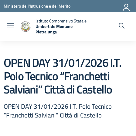
Vai ai contenuti
Vai al menu di navigazione
Vai al footer
Ministero dell'Istruzione e del Merito
Istituto Comprensivo Statale
Umbertide Montone
Pietralunga
— Visita la pagina iniziale della scuola
OPEN DAY 31/01/2026 I.T.
Polo Tecnico “Franchetti
Salviani” Città di Castello
OPEN DAY 31/01/2026 I.T. Polo Tecnico
“Franchetti Salviani” Città di Castello