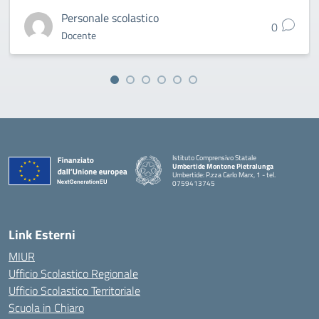
Personale scolastico
0
Docente
Istituto Comprensivo Statale
Umbertide Montone Pietralunga
Umbertide: P.zza Carlo Marx, 1 - tel.
0759413745
— Visita la pagina iniziale della scuola
Link Esterni
MIUR
Ufficio Scolastico Regionale
Ufficio Scolastico Territoriale
Scuola in Chiaro