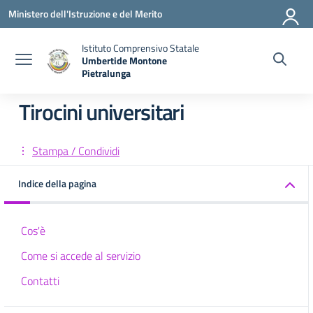
Vai ai contenuti
Vai al menu di navigazione
Vai al footer
Ministero dell'Istruzione e del Merito
Istituto Comprensivo Statale
Umbertide Montone
Pietralunga
— Visita la pagina iniziale della scuola
Tirocini universitari
Stampa / Condividi
Indice della pagina
Cos'è
Come si accede al servizio
Contatti