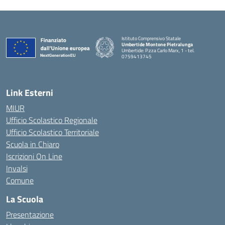
Istituto Comprensivo Statale
Umbertide Montone Pietralunga
Umbertide: P.zza Carlo Marx, 1 - tel.
0759413745
— Visita la pagina iniziale della scuola
Link Esterni
MIUR
Ufficio Scolastico Regionale
Ufficio Scolastico Territoriale
Scuola in Chiaro
Iscrizioni On Line
Invalsi
Comune
La Scuola
Presentazione