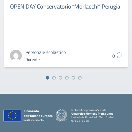
OPEN DAY Conservatorio “Morlacchi” Perugia
Personale scolastico
0
Docente
Istituto Comprensivo Statale
Umbertide Montone Pietralunga
Umbertide: P.zza Carlo Marx, 1 - tel.
0759413745
— Visita la pagina iniziale della scuola