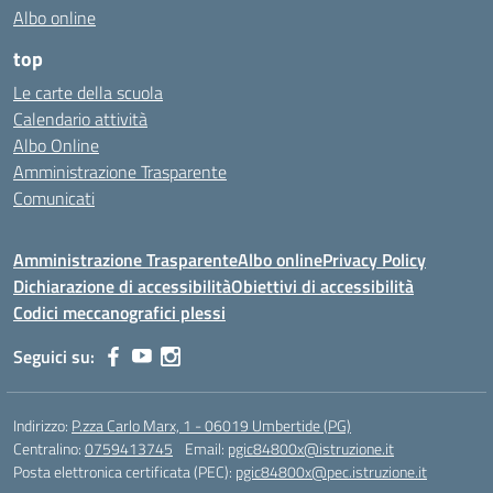
Albo online
top
Le carte della scuola
Calendario attività
Albo Online
Amministrazione Trasparente
Comunicati
Amministrazione Trasparente
Albo online
Privacy Policy
Dichiarazione di accessibilità
Obiettivi di accessibilità
Codici meccanografici plessi
Seguici su:
Indirizzo:
P.zza Carlo Marx, 1 - 06019 Umbertide (PG)
Centralino:
0759413745
Email:
pgic84800x@istruzione.it
Posta elettronica certificata (PEC):
pgic84800x@pec.istruzione.it