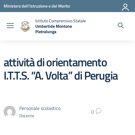
Vai ai contenuti
Vai al menu di navigazione
Vai al footer
Ministero dell'Istruzione e del Merito
Istituto Comprensivo Statale
Umbertide Montone
Pietralunga
— Visita la pagina iniziale della scuola
attività di orientamento
I.T.T.S. “A. Volta” di Perugia
Personale scolastico
0
Docente