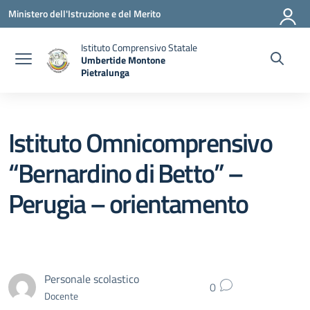
Vai ai contenuti
Vai al menu di navigazione
Vai al footer
Ministero dell'Istruzione e del Merito
Istituto Comprensivo Statale
Umbertide Montone
Pietralunga
— Visita la pagina iniziale della scuola
Istituto Omnicomprensivo
“Bernardino di Betto” –
Perugia – orientamento
Personale scolastico
0
Docente