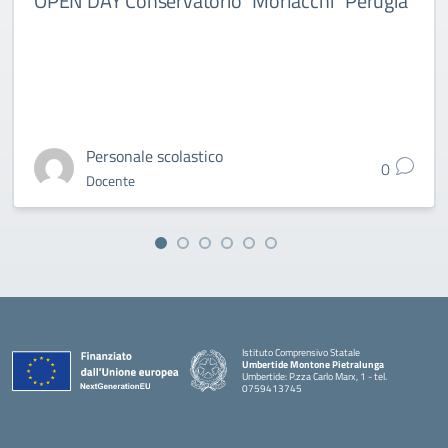
OPEN DAY Conservatorio “Morlacchi” Perugia
Personale scolastico
0
Docente
Istituto Comprensivo Statale
Umbertide Montone Pietralunga
Umbertide: P.zza Carlo Marx, 1 - tel.
0759413745
— Visita la pagina iniziale della scuola