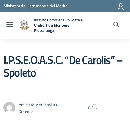
Vai ai contenuti
Vai al menu di navigazione
Vai al footer
Ministero dell'Istruzione e del Merito
Istituto Comprensivo Statale
Umbertide Montone
Pietralunga
— Visita la pagina iniziale della scuola
I.P.S.E.O.A.S.C. “De Carolis” –
Spoleto
Personale scolastico
0
Docente