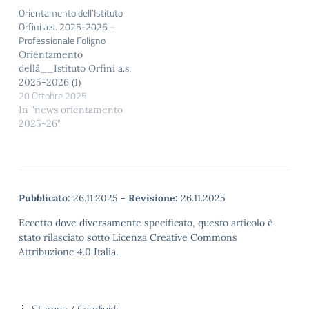
Open Day Evento: -
Orientamento dell’Istituto
sabato 10 gennaio 2026,
Orfini a.s. 2025-2026 –
“Il futuro è in scena:
Professionale Foligno
creatività, tecnologia,
Orientamento
impresa”, plesso
dellâ__Istituto Orfini a.s.
Gattapone, dalle 18:00
2025-2026 (1)
alle 20:00. - venerdì 23
20 Ottobre 2025
gennaio 2026, “É la sera
In "news orientamento
dei miracoli”,…
2025-26"
Pubblicato:
26.11.2025
-
Revisione:
26.11.2025
Eccetto dove diversamente specificato, questo articolo è
stato rilasciato sotto Licenza Creative Commons
Attribuzione 4.0 Italia.