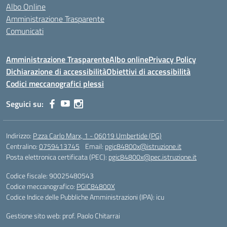
Albo Online
Amministrazione Trasparente
Comunicati
Amministrazione Trasparente
Albo online
Privacy Policy
Dichiarazione di accessibilità
Obiettivi di accessibilità
Codici meccanografici plessi
Seguici su:
Indirizzo:
P.zza Carlo Marx, 1 - 06019 Umbertide (PG)
Centralino:
0759413745
Email:
pgic84800x@istruzione.it
Posta elettronica certificata (PEC):
pgic84800x@pec.istruzione.it
Codice fiscale: 90025480543
Codice meccanografico:
PGIC84800X
Codice Indice delle Pubbliche Amministrazioni (IPA): icu
Gestione sito web: prof. Paolo Chitarrai