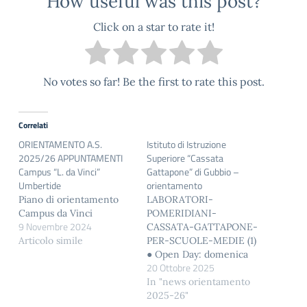
How useful was this post?
Click on a star to rate it!
No votes so far! Be the first to rate this post.
Correlati
ORIENTAMENTO A.S.
Istituto di Istruzione
2025/26 APPUNTAMENTI
Superiore “Cassata
Campus “L. da Vinci”
Gattapone” di Gubbio –
Umbertide
orientamento
Piano di orientamento
LABORATORI-
Campus da Vinci
POMERIDIANI-
9 Novembre 2024
CASSATA-GATTAPONE-
Articolo simile
PER-SCUOLE-MEDIE (1)
● Open Day: domenica
20 Ottobre 2025
30 novembre 2025,
sabato 13 dicembre 2025;
In "news orientamento
dalle 15:00 alle 18:00 ●
2025-26"